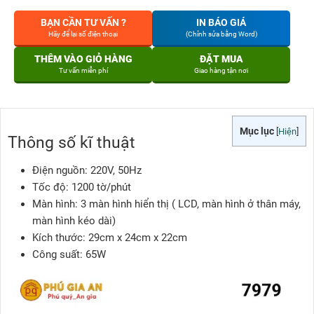
BẠN CẦN TƯ VẤN ?
IN BÁO GIÁ
Hãy để lại số điện thoại
(Chỉnh sửa bằng Word)
THÊM VÀO GIỎ HÀNG
ĐẶT MUA
Tư vấn miễn phí
Giao hàng tận nơi
Mục lục
[
Hiện
]
Thông số kĩ thuật
Điện nguồn: 220V, 50Hz
Tốc độ: 1200 tờ/phút
Màn hình: 3 màn hình hiển thị ( LCD, màn hình ở thân máy,
màn hình kéo dài)
Kích thước: 29cm x 24cm x 22cm
Công suất: 65W