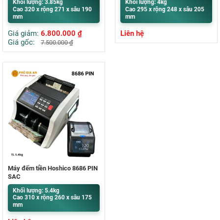
Khối lượng: 3.85kg
Khối lượng: 4kg
Cao 320 x rộng 271 x sâu 190
Cao 295 x rộng 248 x sâu 205
mm
mm
Giá giảm:
6.800.000
₫
Liên hệ
Giá gốc:
7.500.000
₫
Máy đếm tiền Hoshico 8686 PIN
SẠC
Khối lượng: 5.4kg
Cao 310 x rộng 260 x sâu 175
mm