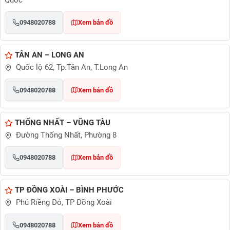
0948020788
Xem bản đồ
TÂN AN – LONG AN
Quốc lộ 62, Tp.Tân An, T.Long An
0948020788
Xem bản đồ
THỐNG NHẤT – VŨNG TÀU
Đường Thống Nhất, Phường 8
0948020788
Xem bản đồ
TP ĐỒNG XOÀI – BÌNH PHƯỚC
Phú Riềng Đỏ, TP Đồng Xoài
0948020788
Xem bản đồ