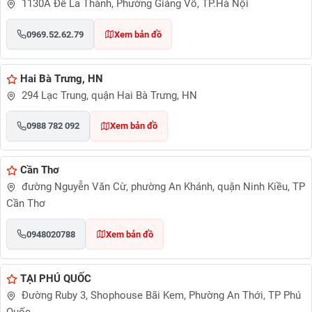
1130A Đê La Thành, Phường Giảng Võ, TP.Hà Nội
0969.52.62.79
Xem bản đồ
Hai Bà Trưng, HN
294 Lạc Trung, quận Hai Bà Trưng, HN
0988 782 092
Xem bản đồ
Cần Thơ
đường Nguyễn Văn Cừ, phường An Khánh, quận Ninh Kiều, TP
Cần Thơ
0948020788
Xem bản đồ
TẠI PHÚ QUỐC
Đường Ruby 3, Shophouse Bãi Kem, Phường An Thới, TP Phú
Quốc