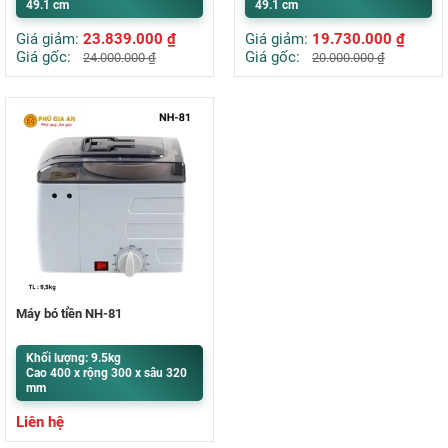
49.1 cm
49.1 cm
Giá giảm:
23.839.000
₫
Giá giảm:
19.730.000
₫
Giá gốc:
Giá gốc:
24.000.000
₫
20.000.000
₫
Máy bó tiền NH-81
Khối lượng: 9.5kg
Cao 400 x rộng 300 x sâu 320
mm
Liên hệ