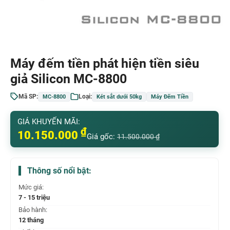
Máy đếm tiền phát hiện tiền siêu
giả Silicon MC-8800
Mã SP:
Loại:
MC-8800
Két sắt dưới 50kg
Máy Đếm Tiền
GIÁ KHUYẾN MÃI:
₫
10.150.000
Giá gốc:
11.500.000
₫
Thông số nổi bật:
Mức giá:
7 - 15 triệu
Bảo hành:
12 tháng