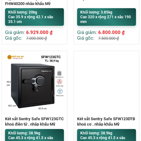
FHW40200 nhập khẩu Mỹ
Khối lượng: 20kg
Khối lượng: 3.85kg
Cao 35.9 x rộng 42.1 x sâu
Cao 320 x rộng 271 x sâu 190
35.1 cm
mm
Giá giảm:
6.929.000
₫
Giá giảm:
6.800.000
₫
Giá gốc:
Giá gốc:
7.000.000
₫
7.500.000
₫
Két sắt Sentry Safe SFW123GTC
Két sắt Sentry Safe SFW123DTB
khoá điện tử , nhập khẩu Mỹ
khoá cơ , nhập khẩu Mỹ
Khối lượng: 38.9kg
Khối lượng: 38.9kg
Cao 45.3 x rộng 41.5 x sâu
Cao 45.3 x rộng 41.5 x sâu