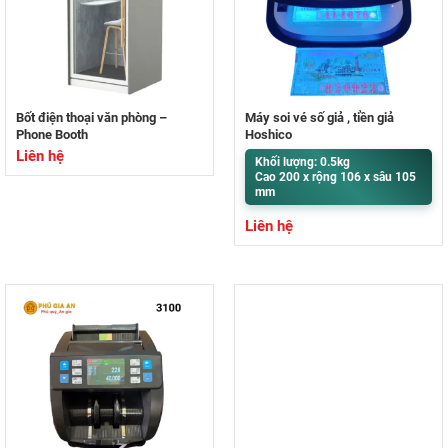
Bốt điện thoại văn phòng –
Máy soi vé số giả , tiền giả
Phone Booth
Hoshico
Liên hệ
Khối lượng: 0.5kg
Cao 200 x rộng 106 x sâu 105
mm
Liên hệ