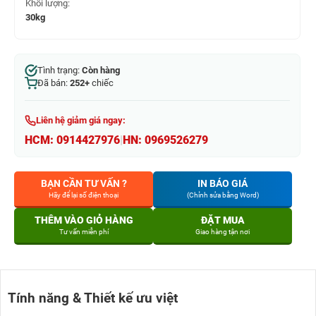
Khối lượng:
30kg
Tình trạng:
Còn hàng
Đã bán:
252+
chiếc
Liên hệ giảm giá ngay:
HCM:
0914427976
|
HN:
0969526279
BẠN CẦN TƯ VẤN ?
IN BÁO GIÁ
Hãy để lại số điện thoại
(Chỉnh sửa bằng Word)
THÊM VÀO GIỎ HÀNG
ĐẶT MUA
Tư vấn miễn phí
Giao hàng tận nơi
Tính năng & Thiết kế ưu việt