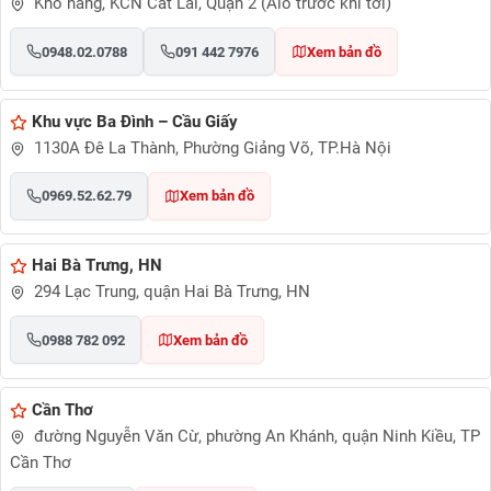
Kho hàng, KCN Cát Lái, Quận 2 (Alo trước khi tới)
0948.02.0788
091 442 7976
Xem bản đồ
Khu vực Ba Đình – Cầu Giấy
1130A Đê La Thành, Phường Giảng Võ, TP.Hà Nội
0969.52.62.79
Xem bản đồ
Hai Bà Trưng, HN
294 Lạc Trung, quận Hai Bà Trưng, HN
0988 782 092
Xem bản đồ
Cần Thơ
đường Nguyễn Văn Cừ, phường An Khánh, quận Ninh Kiều, TP
Cần Thơ