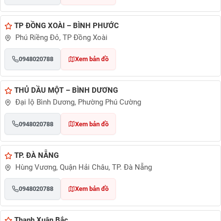
TP ĐỒNG XOÀI – BÌNH PHƯỚC
Phú Riềng Đỏ, TP Đồng Xoài
0948020788
Xem bản đồ
THỦ DẦU MỘT – BÌNH DƯƠNG
Đại lộ Bình Dương, Phường Phú Cường
0948020788
Xem bản đồ
TP. ĐÀ NẴNG
Hùng Vương, Quận Hải Châu, TP. Đà Nẵng
0948020788
Xem bản đồ
Thanh Xuân Bắc