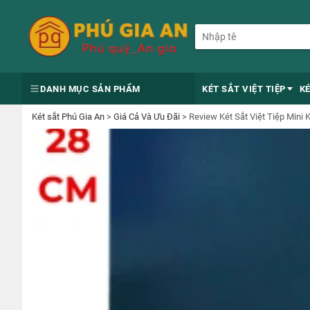
DANH MỤC SẢN PHẨM
KÉT SẮT VIỆT TIỆP
K
Két sắt Phú Gia An
>
Giá Cả Và Ưu Đãi
>
Review Két Sắt Việt Tiệp Min