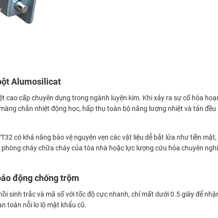
bột Alumosilicat
nhiệt cao cấp chuyên dụng trong ngành luyện kim. Khi xảy ra sự cố hỏa hoạ
t màng chắn nhiệt động học, hấp thụ toàn bộ năng lượng nhiệt và tản đều
VT32 có khả năng bảo vệ nguyên vẹn các vật liệu dễ bắt lửa như tiền mặt,
g phòng cháy chữa cháy của tòa nhà hoặc lực lượng cứu hỏa chuyên nghiệ
 báo động chống trộm
hồi sinh trắc và mã số với tốc độ cực nhanh, chỉ mất dưới 0.5 giây để n
n toàn nỗi lo lộ mật khẩu cũ.