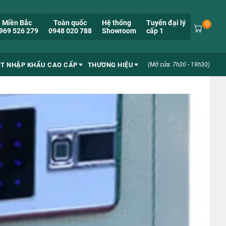
Miền Bắc
Toàn quốc
Hệ thống
Tuyển đại lý
0
969 526 279
0948 020 788
Showroom
cấp 1
ẮT NHẬP KHẨU CAO CẤP
THƯƠNG HIỆU
(Mở cửa: 7h30 - 19h30)