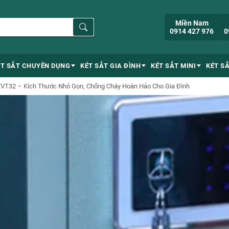
Miền Nam
0914 427 976
0
ÉT SẮT CHUYÊN DỤNG
KÉT SẮT GIA ĐÌNH
KÉT SẮT MINI
KÉT S
i KVT32 – Kích Thước Nhỏ Gọn, Chống Cháy Hoàn Hảo Cho Gia Đình