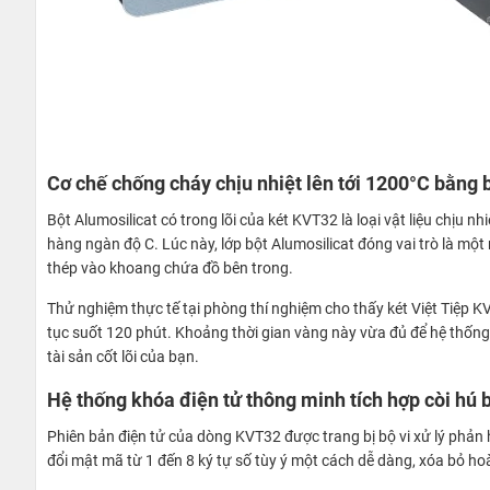
Cơ chế chống cháy chịu nhiệt lên tới 1200°C bằng 
Bột Alumosilicat có trong lõi của két KVT32 là loại vật liệu chịu 
hàng ngàn độ C. Lúc này, lớp bột Alumosilicat đóng vai trò là mộ
thép vào khoang chứa đồ bên trong.
Thử nghiệm thực tế tại phòng thí nghiệm cho thấy két Việt Tiệp K
tục suốt 120 phút. Khoảng thời gian vàng này vừa đủ để hệ thốn
tài sản cốt lõi của bạn.
Hệ thống khóa điện tử thông minh tích hợp còi hú
Phiên bản điện tử của dòng KVT32 được trang bị bộ vi xử lý phản 
đổi mật mã từ 1 đến 8 ký tự số tùy ý một cách dễ dàng, xóa bỏ hoà