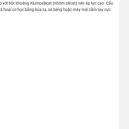
 với bột khoáng Alumosilicat (nhôm silicat) nén áp lực cao. Cấu
i phá hoại cơ học bằng búa tạ, xà beng hoặc máy mài cầm tay cực