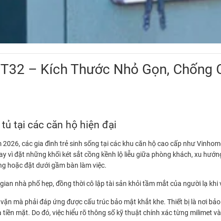
KVT32 – Kích Thước Nhỏ Gọn, Chống
tủ tại các căn hộ hiện đại
 2026, các gia đình trẻ sinh sống tại các khu căn hộ cao cấp như Vinho
y vì đặt những khối két sắt cồng kềnh lộ liễu giữa phòng khách, xu hướn
ng hoặc đặt dưới gầm bàn làm việc.
g gian nhà phố hẹp, đồng thời cô lập tài sản khỏi tầm mắt của người lạ khi
 vặn mà phải đáp ứng được cấu trúc bảo mật khắt khe. Thiết bị là nơi bảo 
 tiền mặt. Do đó, việc hiểu rõ thông số kỹ thuật chính xác từng milimet v