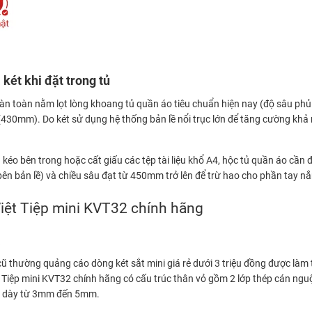
két khi đặt trong tủ
àn toàn nằm lọt lòng khoang tủ quần áo tiêu chuẩn hiện nay (độ sâu phủ
 (430mm). Do két sử dụng hệ thống bản lề nổi trục lớn để tăng cường khả 
o bên trong hoặc cất giấu các tệp tài liệu khổ A4, hộc tủ quần áo cần đ
 bản lề) và chiều sâu đạt từ 450mm trở lên để trừ hao cho phần tay nắm 
 Việt Tiệp mini KVT32 chính hãng
a
 hệ cũ thường quảng cáo dòng két sắt mini giá rẻ dưới 3 triệu đồng được 
 Tiệp mini KVT32 chính hãng có cấu trúc thân vỏ gồm 2 lớp thép cán nguộ
ép dày từ 3mm đến 5mm.