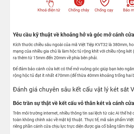
Yêu cầu kỹ thuật về khoảng hở và góc mở cánh cửa 
Kích thước chiều sâu ngoài của mã Việt Tiệp KVT32 là 380mm, ho
mạng của nhiều gia chủ là làm hộc tủ rộng khít với chiều rộng két
ra thêm từ 15mm đến 20mm về phía bên phải.
Để đảm bảo cánh cửa két có thể mở vuông góc giúp bạn kéo ngăn ké
rộng hộc tủ đạt ít nhất 470mm (để thừa 40mm khoảng trống hai bên
Đánh giá chuyên sâu kết cấu vật lý két sắt
Bóc trần sự thật về kết cấu vỏ thân két và cánh cử
Trên môi trường internet, nhiều thông tin sai lệch từ các AI thế
toàn không chính xác về mặt kỹ thuật. Thực tế, mã sản phẩm Việt
riêng phần cánh cửa chịu lực trực diện được gia cố bằng tấm th