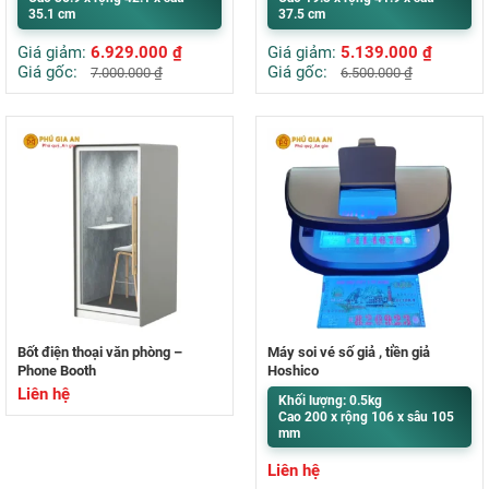
35.1 cm
37.5 cm
Giá giảm:
6.929.000
₫
Giá giảm:
5.139.000
₫
Giá gốc:
Giá gốc:
7.000.000
₫
6.500.000
₫
Bốt điện thoại văn phòng –
Máy soi vé số giả , tiền giả
Phone Booth
Hoshico
Liên hệ
Khối lượng: 0.5kg
Cao 200 x rộng 106 x sâu 105
mm
Liên hệ