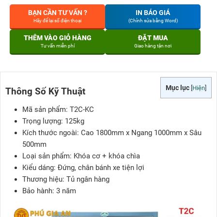
BẠN CẦN TƯ VẤN ?
IN BÁO GIÁ
Hãy để lại số điện thoại
(Chỉnh sửa bằng Word)
THÊM VÀO GIỎ HÀNG
ĐẶT MUA
Tư vấn miễn phí
Giao hàng tận nơi
Mục lục
[
Hiện
]
Thông Số Kỹ Thuật
Mã sản phẩm
: T2C-KC
Trọng lượng
: 125kg
Kích thước ngoài
: Cao 1800mm x Ngang 1000mm x Sâu
500mm
Loại sản phẩm
: Khóa cơ + khóa chìa
Kiểu dáng
: Đứng, chân bánh xe tiện lợi
Thương hiệu
: Tủ ngân hàng
Bảo hành
: 3 năm