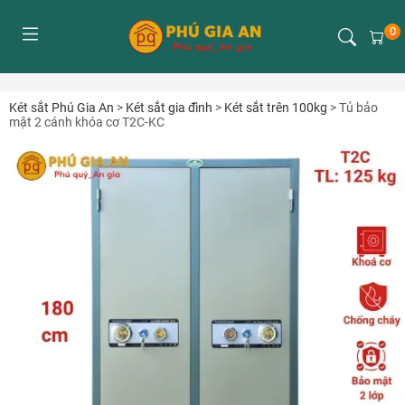
0
Két sắt Phú Gia An
>
Két sắt gia đình
>
Két sắt trên 100kg
>
Tủ bảo
mật 2 cánh khóa cơ T2C-KC