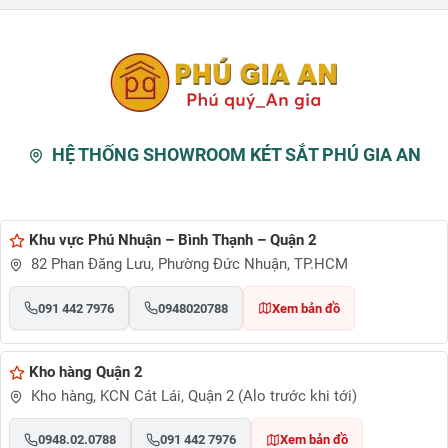
HỆ THỐNG SHOWROOM KÉT SẮT PHÚ GIA AN
Khu vực Phú Nhuận – Bình Thạnh – Quận 2
82 Phan Đăng Lưu, Phường Đức Nhuận, TP.HCM
091 442 7976
0948020788
Xem bản đồ
Kho hàng Quận 2
Kho hàng, KCN Cát Lái, Quận 2 (Alo trước khi tới)
0948.02.0788
091 442 7976
Xem bản đồ