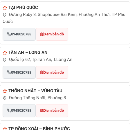
TẠI PHÚ QUỐC
Đường Ruby 3, Shophouse Bãi Kem, Phường An Thới, TP Phú
Quốc
0948020788
Xem bản đồ
TÂN AN – LONG AN
Quốc lộ 62, Tp.Tân An, T.Long An
0948020788
Xem bản đồ
THỐNG NHẤT – VŨNG TÀU
Đường Thống Nhất, Phường 8
0948020788
Xem bản đồ
TP ĐỒNG XOÀI – BÌNH PHƯỚC