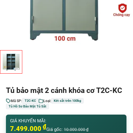
Tủ bảo mật 2 cánh khóa cơ T2C-KC
Mã SP:
Loại:
T2C-KC
Két sắt trên 100kg
Tủ Hồ Sơ Bảo Mật Tủ Sắt
GIÁ KHUYẾN MÃI:
₫
7.499.000
Giá gốc:
10.000.000
₫