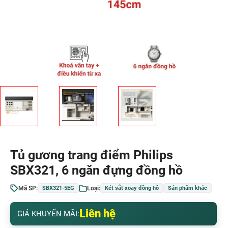
Tủ gương trang điểm Philips
SBX321, 6 ngăn đựng đồng hồ
Mã SP:
Loại:
SBX321-5EG
Két sắt xoay đồng hồ
Sản phẩm khác
Liên hệ
GIÁ KHUYẾN MÃI: