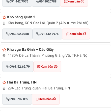
091 442 7976
0948020788
Xem bản đồ
Kho hàng Quận 2
Kho hàng, KCN Cát Lái, Quận 2 (Alo trước khi tới)
0948.02.0788
091 442 7976
Xem bản đồ
Khu vực Ba Đình – Cầu Giấy
1130A Đê La Thành, Phường Giảng Võ, TP.Hà Nội
0969.52.62.79
Xem bản đồ
Hai Bà Trưng, HN
294 Lạc Trung, quận Hai Bà Trưng, HN
0988 782 092
Xem bản đồ