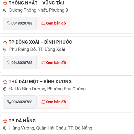
THỐNG NHẤT – VŨNG TÀU
Đường Thống Nhất, Phường 8
0948020788
Xem bản đồ
TP ĐỒNG XOÀI – BÌNH PHƯỚC
Phú Riềng Đỏ, TP Đồng Xoài
0948020788
Xem bản đồ
THỦ DẦU MỘT – BÌNH DƯƠNG
Đại lộ Bình Dương, Phường Phú Cường
0948020788
Xem bản đồ
TP. ĐÀ NẴNG
Hùng Vương, Quận Hải Châu, TP. Đà Nẵng