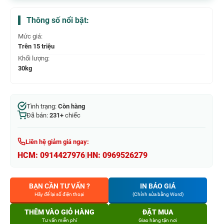
Thông số nổi bật:
Mức giá:
Trên 15 triệu
Khối lượng:
30kg
Tình trạng:
Còn hàng
Đã bán:
231+
chiếc
Liên hệ giảm giá ngay:
HCM:
0914427976
|
HN:
0969526279
BẠN CẦN TƯ VẤN ?
IN BÁO GIÁ
Hãy để lại số điện thoại
(Chỉnh sửa bằng Word)
THÊM VÀO GIỎ HÀNG
ĐẶT MUA
Tư vấn miễn phí
Giao hàng tận nơi