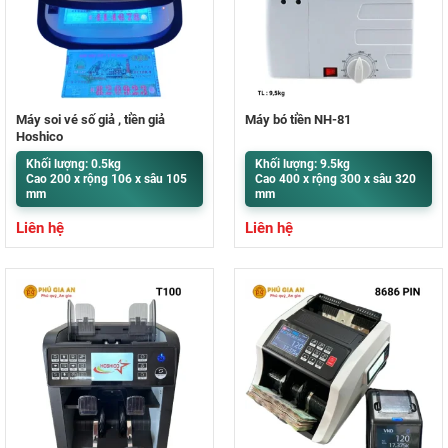
Máy soi vé số giả , tiền giả
Máy bó tiền NH-81
Hoshico
Khối lượng: 0.5kg
Khối lượng: 9.5kg
Cao 200 x rộng 106 x sâu 105
Cao 400 x rộng 300 x sâu 320
mm
mm
Liên hệ
Liên hệ