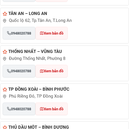
TÂN AN – LONG AN
Quốc lộ 62, Tp.Tân An, T.Long An
0948020788
Xem bản đồ
THỐNG NHẤT – VŨNG TÀU
Đường Thống Nhất, Phường 8
0948020788
Xem bản đồ
TP ĐỒNG XOÀI – BÌNH PHƯỚC
Phú Riềng Đỏ, TP Đồng Xoài
0948020788
Xem bản đồ
THỦ DẦU MỘT – BÌNH DƯƠNG