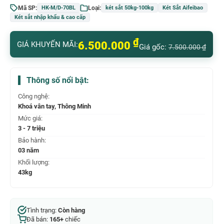
Mã SP:
Loại:
HK-M/D-70BL
két sắt 50kg-100kg
Két Sắt Aifeibao
Két sắt nhập khẩu & cao cấp
₫
6.500.000
GIÁ KHUYẾN MÃI:
Giá gốc:
7.500.000
₫
Thông số nổi bật:
Công nghệ:
Khoá vân tay, Thông Minh
Mức giá:
3 - 7 triệu
Bảo hành:
03 năm
Khối lượng:
43kg
Tình trạng:
Còn hàng
Đã bán:
165+
chiếc