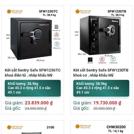
Két sắt Sentry Safe SFW123GTC
Két sắt Sentry Safe SFW123DTB
khoá điện tử , nhập khẩu Mỹ
khoá cơ , nhập khẩu Mỹ
Khối lượng: 38.9kg
Khối lượng: 38.9kg
Cao 45.3 x rộng 41.5 x sâu
Cao 45.3 x rộng 41.5 x sâu
49.1 cm
49.1 cm
Giá giảm:
23.839.000
₫
Giá giảm:
19.730.000
₫
Giá gốc:
Giá gốc:
24.000.000
₫
20.000.000
₫