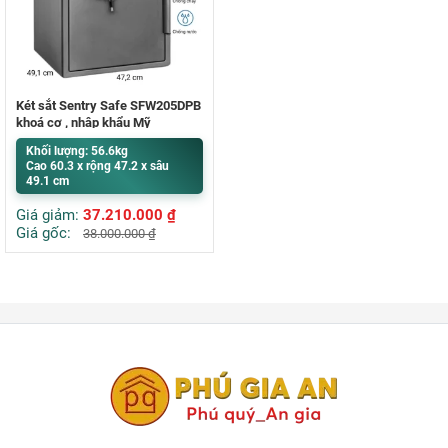
Két sắt Sentry Safe SFW205DPB
khoá cơ , nhập khẩu Mỹ
Khối lượng: 56.6kg
Cao 60.3 x rộng 47.2 x sâu
49.1 cm
Giá giảm:
37.210.000
₫
Giá gốc:
38.000.000
₫