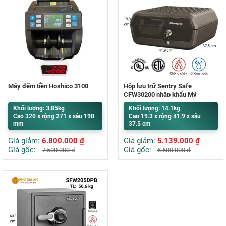
Máy đếm tiền Hoshico 3100
Hộp lưu trữ Sentry Safe
CFW30200 nhập khẩu Mỹ
Khối lượng: 3.85kg
Khối lượng: 14.1kg
Cao 320 x rộng 271 x sâu 190
Cao 19.3 x rộng 41.9 x sâu
mm
37.5 cm
Giá giảm:
6.800.000
₫
Giá giảm:
5.139.000
₫
Giá gốc:
Giá gốc:
7.500.000
₫
6.500.000
₫