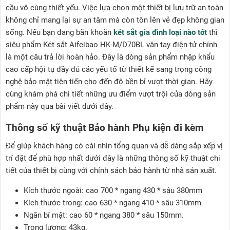
cầu vô cùng thiết yếu. Việc lựa chọn một thiết bị lưu trữ an toàn
không chỉ mang lại sự an tâm mà còn tôn lên vẻ đẹp không gian
sống. Nếu bạn đang băn khoăn
két sắt gia đình loại nào tốt
thì
siêu phẩm Két sắt Aifeibao HK-M/D70BL vân tay điện tử chính
là một câu trả lời hoàn hảo. Đây là dòng sản phẩm nhập khẩu
cao cấp hội tụ đầy đủ các yếu tố từ thiết kế sang trọng công
nghệ bảo mật tiên tiến cho đến độ bền bỉ vượt thời gian. Hãy
cùng khám phá chi tiết những ưu điểm vượt trội của dòng sản
phẩm này qua bài viết dưới đây.
Thông số kỹ thuật Bảo hành Phụ kiện đi kèm
Để giúp khách hàng có cái nhìn tổng quan và dễ dàng sắp xếp vị
trí đặt để phù hợp nhất dưới đây là những thông số kỹ thuật chi
tiết của thiết bị cùng với chính sách bảo hành từ nhà sản xuất.
Kích thước ngoài: cao 700 * ngang 430 * sâu 380mm
Kích thước trong: cao 630 * ngang 410 * sâu 310mm
Ngăn bí mật: cao 60 * ngang 380 * sâu 150mm.
Trọng lượng: 43kg.