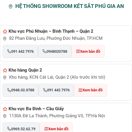
HỆ THỐNG SHOWROOM KÉT SẮT PHÚ GIA AN
Khu vực Phú Nhuận – Bình Thạnh – Quận 2
82 Phan Đăng Lưu, Phường Đức Nhuận, TP.HCM
091 442 7976
0948020788
Xem bản đồ
Kho hàng Quận 2
Kho hàng, KCN Cát Lái, Quận 2 (Alo trước khi tới)
0948.02.0788
091 442 7976
Xem bản đồ
Khu vực Ba Đình – Cầu Giấy
1130A Đê La Thành, Phường Giảng Võ, TP.Hà Nội
0969.52.62.79
Xem bản đồ