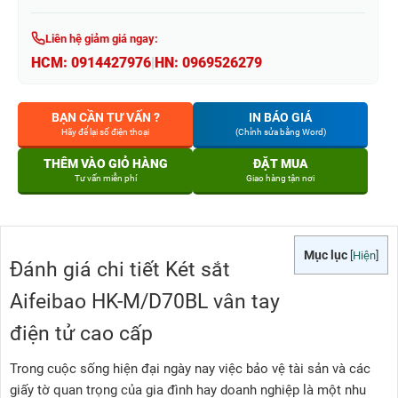
Liên hệ giảm giá ngay:
HCM:
0914427976
|
HN:
0969526279
BẠN CẦN TƯ VẤN ?
IN BÁO GIÁ
Hãy để lại số điện thoại
(Chỉnh sửa bằng Word)
THÊM VÀO GIỎ HÀNG
ĐẶT MUA
Tư vấn miễn phí
Giao hàng tận nơi
Mục lục
[
Hiện
]
Đánh giá chi tiết Két sắt
Aifeibao HK-M/D70BL vân tay
điện tử cao cấp
Trong cuộc sống hiện đại ngày nay việc bảo vệ tài sản và các
giấy tờ quan trọng của gia đình hay doanh nghiệp là một nhu