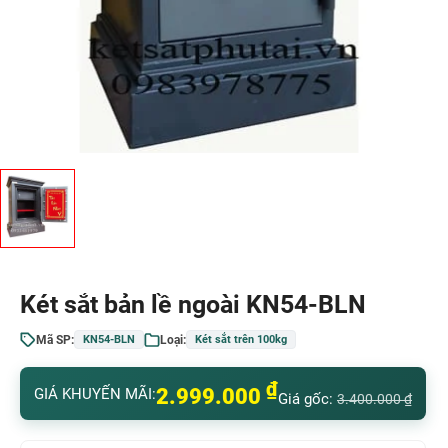
Két sắt bản lề ngoài KN54-BLN
Mã SP:
Loại:
KN54-BLN
Két sắt trên 100kg
₫
2.999.000
GIÁ KHUYẾN MÃI:
Giá gốc:
3.400.000
₫