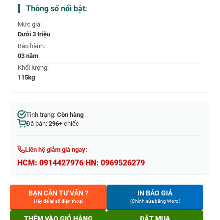
Thông số nổi bật:
Mức giá:
Dưới 3 triệu
Bảo hành:
03 năm
Khối lượng:
115kg
Tình trạng:
Còn hàng
Đã bán:
296+
chiếc
Liên hệ giảm giá ngay:
HCM:
0914427976
|
HN:
0969526279
BẠN CẦN TƯ VẤN ?
IN BÁO GIÁ
Hãy để lại số điện thoại
(Chỉnh sửa bằng Word)
THÊM VÀO GIỎ HÀNG
ĐẶT MUA