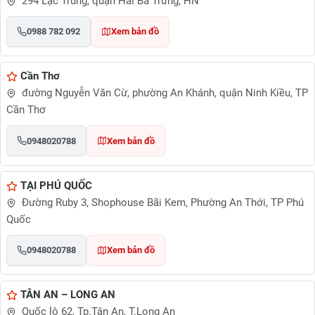
294 Lạc Trung, quận Hai Bà Trưng, HN
0988 782 092
Xem bản đồ
Cần Thơ
đường Nguyễn Văn Cừ, phường An Khánh, quận Ninh Kiều, TP
Cần Thơ
0948020788
Xem bản đồ
TẠI PHÚ QUỐC
Đường Ruby 3, Shophouse Bãi Kem, Phường An Thới, TP Phú
Quốc
0948020788
Xem bản đồ
TÂN AN – LONG AN
Quốc lộ 62, Tp.Tân An, T.Long An