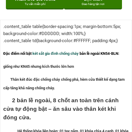
Tư vấn miễn phí
Giao hàng tận nơi
.content_table table{border-spacing:1px; margin-bottom:5px;
background-color:#DDDDDD; width:100%;}
.content_table td{background-color:#FFFFFF; padding:4px;}
Đặc điểm nổi bật
két sắt gia đình chống cháy
bản lề ngoài KN54-BLN:
giống như
KN45
nhưng kích thước lớn hơn
Thân két đúc đặc chống cháy chống phá, hèm cửa thiết kế dạng tam
cấp tăng khả năng chống cháy.
2 bản lề ngoài, 8 chốt an toàn trên cánh
cửa tự động bật – ăn sâu vào thân két khi
đóng cửa.
Hệ thống khóa liên hoàn: 01 tay nắm, 01 khóa chìa 4 cạnh, 01 khóa