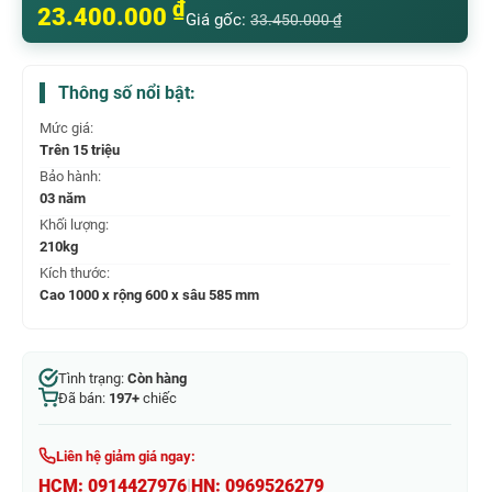
₫
23.400.000
Giá gốc:
33.450.000
₫
Thông số nổi bật:
Mức giá:
Trên 15 triệu
Bảo hành:
03 năm
Khối lượng:
210kg
Kích thước:
Cao 1000 x rộng 600 x sâu 585 mm
Tình trạng:
Còn hàng
Đã bán:
197+
chiếc
Liên hệ giảm giá ngay:
HCM:
0914427976
|
HN:
0969526279