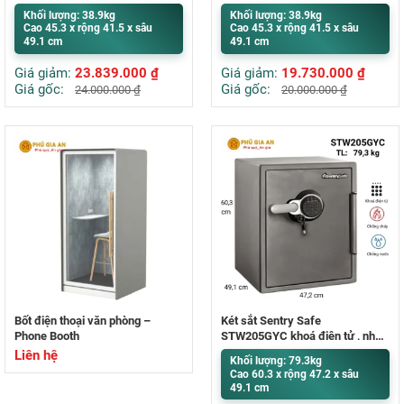
Khối lượng: 38.9kg
Khối lượng: 38.9kg
Cao 45.3 x rộng 41.5 x sâu
Cao 45.3 x rộng 41.5 x sâu
49.1 cm
49.1 cm
Giá giảm:
23.839.000
₫
Giá giảm:
19.730.000
₫
Giá gốc:
Giá gốc:
24.000.000
₫
20.000.000
₫
Bốt điện thoại văn phòng –
Két sắt Sentry Safe
Phone Booth
STW205GYC khoá điện tử , nhập
khẩu Mỹ
Liên hệ
Khối lượng: 79.3kg
Cao 60.3 x rộng 47.2 x sâu
49.1 cm