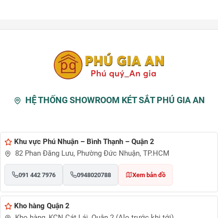
HỆ THỐNG SHOWROOM KÉT SẮT PHÚ GIA AN
Khu vực Phú Nhuận – Bình Thạnh – Quận 2
82 Phan Đăng Lưu, Phường Đức Nhuận, TP.HCM
091 442 7976
0948020788
Xem bản đồ
Kho hàng Quận 2
Kho hàng, KCN Cát Lái, Quận 2 (Alo trước khi tới)