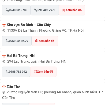
0948.02.0788
091 442 7976
Xem bản đồ
Khu vực Ba Đình – Cầu Giấy
1130A Đê La Thành, Phường Giảng Võ, TP.Hà Nội
0969.52.62.79
Xem bản đồ
Hai Bà Trưng, HN
294 Lạc Trung, quận Hai Bà Trưng, HN
0988 782 092
Xem bản đồ
Cần Thơ
đường Nguyễn Văn Cừ, phường An Khánh, quận Ninh Kiều, TP
Cần Thơ