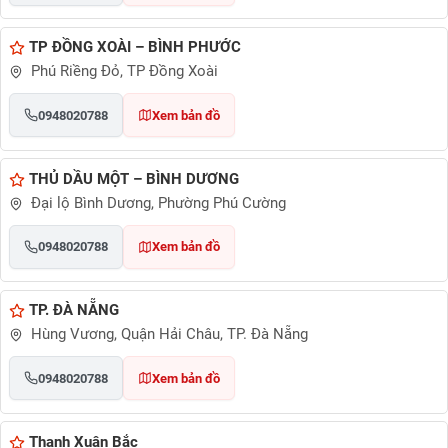
TP ĐỒNG XOÀI – BÌNH PHƯỚC
Phú Riềng Đỏ, TP Đồng Xoài
0948020788
Xem bản đồ
THỦ DẦU MỘT – BÌNH DƯƠNG
Đại lộ Bình Dương, Phường Phú Cường
0948020788
Xem bản đồ
TP. ĐÀ NẴNG
Hùng Vương, Quận Hải Châu, TP. Đà Nẵng
0948020788
Xem bản đồ
Thanh Xuân Bắc