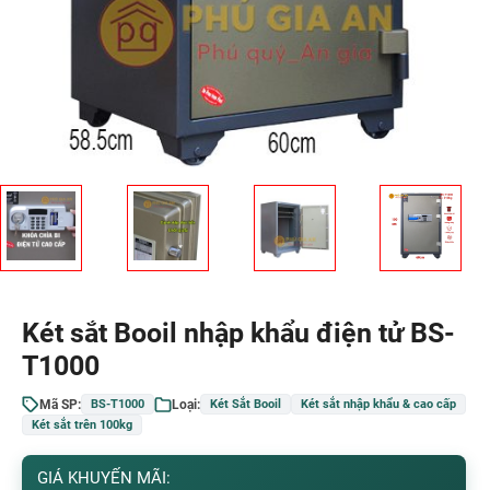
Két sắt Booil nhập khẩu điện tử BS-
T1000
Mã SP:
Loại:
BS-T1000
Két Sắt Booil
Két sắt nhập khẩu & cao cấp
Két sắt trên 100kg
GIÁ KHUYẾN MÃI: