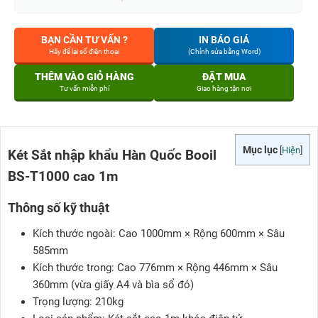
BẠN CẦN TƯ VẤN ?
IN BÁO GIÁ
Hãy để lại số điện thoại
(Chỉnh sửa bằng Word)
THÊM VÀO GIỎ HÀNG
ĐẶT MUA
Tư vấn miễn phí
Giao hàng tận nơi
Mục lục
[
Hiện
]
Két Sắt nhập khẩu Hàn Quốc Booil
BS-T1000 cao 1m
Thông số kỹ thuật
Kích thước ngoài: Cao 1000mm × Rộng 600mm × Sâu
585mm
Kích thước trong: Cao 776mm × Rộng 446mm × Sâu
360mm (vừa giấy A4 và bìa sổ đỏ)
Trọng lượng: 210kg