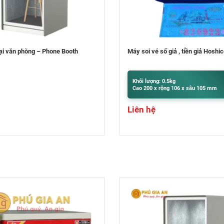
ố giả , tiền giả Hoshico
Máy bó tiền NH-81
 0.5kg
Khối lượng: 9.5kg
ộng 106 x sâu 105 mm
Cao 400 x rộng 300 x sâu 320 mm
Liên hệ