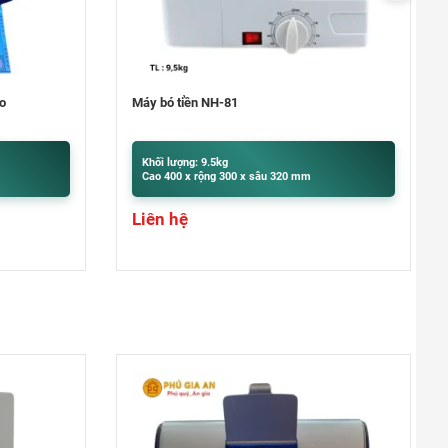
Đà Nẵng
0948020788
Xem bản đồ
Máy đếm tiền Hoshico 3100
Thanh Xuân Bắc
C10 Tập thể Thanh Xuân Bắc (mặt
Khối lượng: 3.85kg
Nguyễn Trãi: gần ngã tư Nguyễn Trãi-
Cao 320 x rộng 271 x sâu 190 mm
Khuất Duy Tiến)
6.800.000
₫
Giá giảm:
0969.5262.79
Xem bản đồ
Giá gốc:
7.500.000
₫
Khu vực Thanh Trì – Ngọc Hồi
Cửa hàng Gas, Két sắt Phú Tài -
Ngã ba Quỳnh Đô - Vĩnh Quỳnh -
Thanh Trì - HN
0969.5262.79
Xem bản đồ