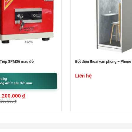
oại văn phòng – Phone Booth
Máy soi vé số giả , tiền giả Hoshi
Khối lượng: 0.5kg
Cao 200 x rộng 106 x sâu 105 mm
Liên hệ