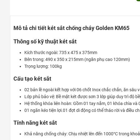
Mô tả chi tiết két sắt chống cháy Golden KM65
Thông số kỹ thuật két sắt
Kích thước ngoài: 735 x 475 x 375mm
Bên trong: 490 x 350 x 215mm (ngăn phụ cao 120mm)
Trọng lượng: 100kg
Cấu tạo két sắt
02 bản lề ngoài kết hợp với 06 chốt Inox chắc chắn, ăn sâu
Lớp phủ bảo vệ: Bề mặt két được sơn 3 lớp giúp duy trì độ b
Hệ thống khóa liên hoàn: Gồm 01 tay nắm, 01 khóa chìa và
01 ngăn kéo tiện lợi.01 đợt di động có thể tháo rời và điều ch
Tính năng két sắt
Khả năng chống cháy: Chịu nhiệt lên đến 1000°C trong khoả