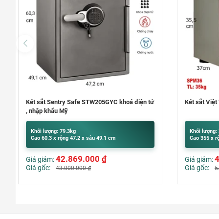
Két sắt Việt Tiệp SPM36 màu đỏ
Bốt điện th
Liên hệ
Khối lượng: 35kg
Cao 355 x rộng 420 x sâu 370 mm
4.200.000
₫
Giá giảm:
Giá gốc:
5.200.000
₫