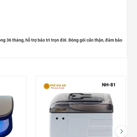
THỐNG NHẤT – VŨNG TÀU
Đường Thống Nhất, Phường 8
0948020788
Xem bản đồ
 36 tháng, hỗ trợ bảo trì trọn đời. Đóng gói cẩn thận, đảm bảo
TP ĐỒNG XOÀI – BÌNH PHƯỚC
Phú Riềng Đỏ, TP Đồng Xoài
0948020788
Xem bản đồ
THỦ DẦU MỘT – BÌNH DƯƠNG
Đại lộ Bình Dương, Phường Phú
Cường
0948020788
Xem bản đồ
TP. ĐÀ NẴNG
Hùng Vương, Quận Hải Châu, TP.