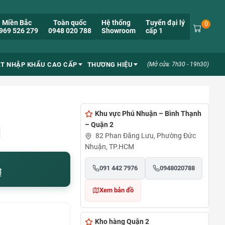
Miền Bắc
Toàn quốc
Hệ thống
Tuyển đại lý
0
969 526 279
0948 020 788
Showroom
cấp 1
ẮT NHẬP KHẨU CAO CẤP
THƯƠNG HIỆU
(Mở cửa: 7h30 - 19h30)
Khu vực Phú Nhuận – Bình Thạnh
– Quận 2
82 Phan Đăng Lưu, Phường Đức
Nhuận, TP.HCM
091 442 7976
0948020788
₫
Xem bản đồ
Kho hàng Quận 2