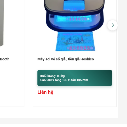
Quận 9
khu Đô Thị Vinhomes Grand Park,
Quận 9
0948020788
Xem bản đồ
co
Máy bó tiền NH-81
Khối lượng: 9.5kg
Cao 400 x rộng 300 x sâu 320 mm
Liên hệ