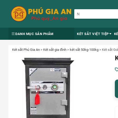
DANH MỤC SẢN PHẨM
KÉT SẮT VIỆT TIỆP
K
Két sắt Phú Gia An
>
Két sắt gia đình
>
két sắt 50kg-100kg
>
Két sắt G