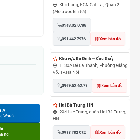
Kho hàng, KCN Cát Lái, Quận 2
(Alo trước khi tới)
0948.02.0788
091 442 7976
Xem bản đồ
Khu vực Ba Đình – Cầu Giấy
1130A Đê La Thành, Phường Giảng
Võ, TP.Hà Nội
0969.52.62.79
Xem bản đồ
Hai Bà Trưng, HN
GIÁ
294 Lạc Trung, quận Hai Bà Trưng,
ng Word)
HN
UA
0988 782 092
Xem bản đồ
ận nơi