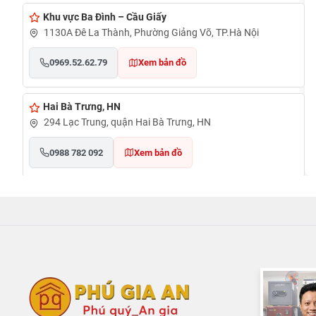
Khu vực Ba Đình – Cầu Giấy
1130A Đê La Thành, Phường Giảng Võ, TP.Hà Nội
0969.52.62.79
Xem bản đồ
Hai Bà Trưng, HN
294 Lạc Trung, quận Hai Bà Trưng, HN
0988 782 092
Xem bản đồ
Cần Thơ
đường Nguyễn Văn Cừ, phường An Khánh, quận Ninh
Kiều, TP Cần Thơ
0948020788
Xem bản đồ
TẠI PHÚ QUỐC