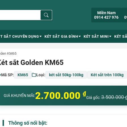
Miền Nam
0914 427 976
0
ÉT SẮT CHUYÊN DỤNG
KÉT SẮT GIA ĐÌNH
KÉT SẮT MINI
KÉT S
olden KM65
Két sắt Golden KM65
Mã SP:
KM65
Loại:
két sắt 50kg-100kg
Két sắt trên 100kg
2.700.000
₫
GIÁ KHUYẾN MÃI:
3.500.000
Giá gốc:
Thông số nổi bật: