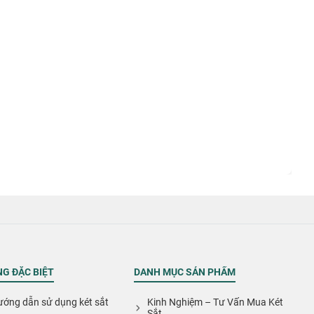
G ĐẶC BIỆT
DANH MỤC SẢN PHẨM
ớng dẫn sử dụng két sắt
Kinh Nghiệm – Tư Vấn Mua Két
Sắt