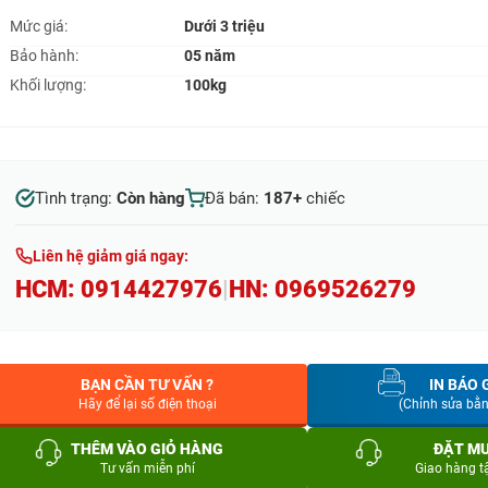
Mức giá:
Dưới 3 triệu
Bảo hành:
05 năm
Khối lượng:
100kg
Tình trạng:
Còn hàng
Đã bán:
187+
chiếc
Liên hệ giảm giá ngay:
HCM:
0914427976
|
HN:
0969526279
BẠN CẦN TƯ VẤN ?
IN BÁO 
Hãy để lại số điện thoại
(Chỉnh sửa bằ
THÊM VÀO GIỎ HÀNG
ĐẶT M
Tư vấn miễn phí
Giao hàng t