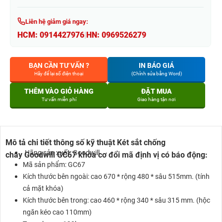
Liên hệ giảm giá ngay:
HCM:
0914427976
|
HN:
0969526279
BẠN CẦN TƯ VẤN ?
IN BÁO GIÁ
Hãy để lại số điện thoại
(Chỉnh sửa bằng Word)
THÊM VÀO GIỎ HÀNG
ĐẶT MUA
Tư vấn miễn phí
Giao hàng tận nơi
Mô tả chi tiết thông số kỹ thuật Két sắt chống
Hãng sản xuất: Goodwill
cháy
Goodwill GC67 khóa cơ đổi mã định vị có báo động:
Mã sản phẩm: GC67
Kích thước bên ngoài: cao 670 * rộng 480 * sâu 515mm. (tính
cả mặt khóa)
Kích thước bên trong: cao 460 * rộng 340 * sâu 315 mm. (hộc
ngăn kéo cao 110mm)