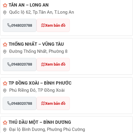
TÂN AN – LONG AN
Quốc lộ 62, Tp.Tân An, T.Long An
0948020788
Xem bản đồ
THỐNG NHẤT – VŨNG TÀU
Đường Thống Nhất, Phường 8
0948020788
Xem bản đồ
TP ĐỒNG XOÀI – BÌNH PHƯỚC
Phú Riềng Đỏ, TP Đồng Xoài
0948020788
Xem bản đồ
THỦ DẦU MỘT – BÌNH DƯƠNG
Đại lộ Bình Dương, Phường Phú Cường