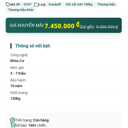
Mã SP:
Loại:
GC67
Goodwill
Két sắt trên 100kg
Thương hiệu
Thương hiệu khác
₫
7.450.000
GIÁ KHUYẾN MÃI:
Giá gốc:
8.000.000
₫
Thông số nổi bật:
Công nghệ:
Khóa Cơ
Mức giá:
3 - 7 triệu
Bảo hành:
10 năm
Khối lượng:
120kg
Tình trạng:
Còn hàng
Đã bán:
165+
chiếc