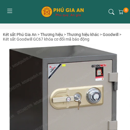
0
Két sắt Phú Gia An
>
Thương hiệu
>
Thương hiệu khác
>
Goodwill
>
Két sắt Goodwill GC67 khóa cơ đổi mã báo động