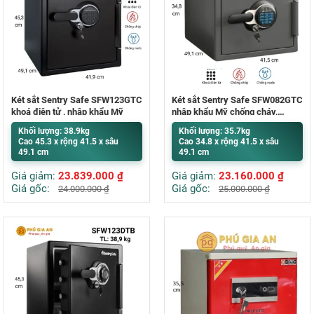
Két sắt Sentry Safe SFW123GTC
Két sắt Sentry Safe SFW082GTC
khoá điện tử , nhập khẩu Mỹ
nhập khẩu Mỹ chống cháy,
chống nước
Khối lượng: 38.9kg
Khối lượng: 35.7kg
Cao 45.3 x rộng 41.5 x sâu
Cao 34.8 x rộng 41.5 x sâu
49.1 cm
49.1 cm
Giá giảm:
23.839.000
₫
Giá giảm:
23.160.000
₫
Giá gốc:
Giá gốc:
24.000.000
₫
25.000.000
₫