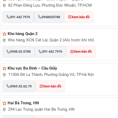
82 Phan Đăng Lưu, Phường Đức Nhuận, TP.HCM
091 442 7976
0948020788
Xem bản đồ
Kho hàng Quận 2
Kho hàng, KCN Cát Lái, Quận 2 (Alo trước khi tới)
0948.02.0788
091 442 7976
Xem bản đồ
Khu vực Ba Đình – Cầu Giấy
1130A Đê La Thành, Phường Giảng Võ, TP.Hà Nội
0969.52.62.79
Xem bản đồ
Hai Bà Trưng, HN
294 Lạc Trung, quận Hai Bà Trưng, HN