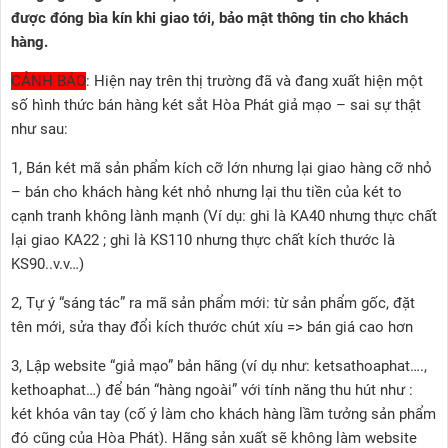
được đóng bìa kín khi giao tới, bảo mật thông tin cho khách
hàng.
CẢNH BÁO
:
Hiện nay trên thị trường đã và đang xuất hiện một
số hình thức bán hàng két sắt Hòa Phát giả mạo – sai sự thật
như sau:
1, Bán két mã sản phẩm kích cỡ lớn nhưng lại giao hàng cỡ nhỏ
– bán cho khách hàng két nhỏ nhưng lại thu tiền của két to
cạnh tranh không lành mạnh (Ví dụ: ghi là KA40 nhưng thực chất
lại giao KA22 ; ghi là KS110 nhưng thực chất kích thước là
KS90..v.v…)
2, Tự ý “sáng tác” ra mã sản phẩm mới: từ sản phẩm gốc, đặt
tên mới, sửa thay đổi kích thước chút xíu => bán giá cao hơn
3, Lập website “giả mạo” bản hãng (ví dụ như: ketsathoaphat….,
kethoaphat…) để bán “hàng ngoài” với tính năng thu hút như :
két khóa vân tay (cố ý làm cho khách hàng lầm tưởng sản phẩm
đó cũng của Hòa Phát). Hãng sản xuất sẽ không làm website