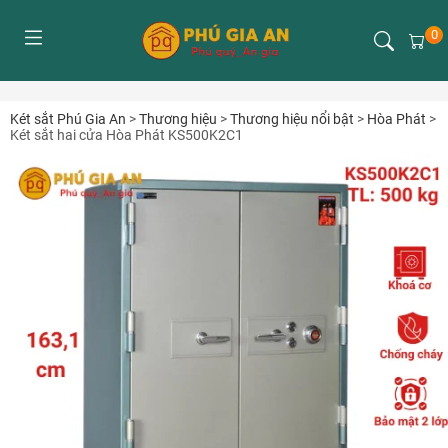
0
Két sắt Phú Gia An
>
Thương hiệu
>
Thương hiệu nổi bật
>
Hòa Phát
>
Két sắt hai cửa Hòa Phát KS500K2C1