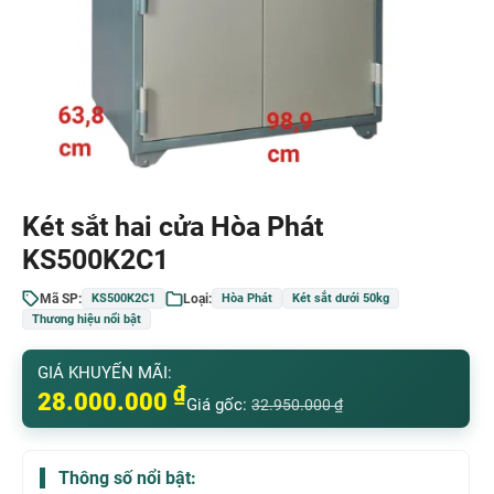
Két sắt hai cửa Hòa Phát
KS500K2C1
Mã SP:
Loại:
KS500K2C1
Hòa Phát
Két sắt dưới 50kg
Thương hiệu nổi bật
GIÁ KHUYẾN MÃI:
₫
28.000.000
Giá gốc:
32.950.000
₫
Thông số nổi bật: