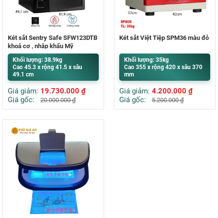
Két sắt Sentry Safe SFW123DTB
Két sắt Việt Tiệp SPM36 màu đỏ
khoá cơ , nhập khẩu Mỹ
Khối lượng: 38.9kg
Khối lượng: 35kg
Cao 45.3 x rộng 41.5 x sâu
Cao 355 x rộng 420 x sâu 370
49.1 cm
mm
Giá giảm:
19.730.000
₫
Giá giảm:
4.200.000
₫
Giá gốc:
Giá gốc:
20.000.000
₫
5.200.000
₫