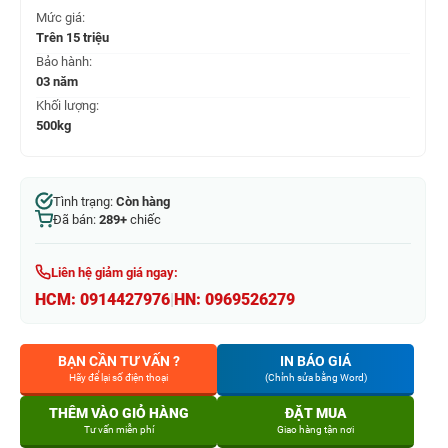
Mức giá:
Trên 15 triệu
Bảo hành:
03 năm
Khối lượng:
500kg
Tình trạng:
Còn hàng
Đã bán:
289+
chiếc
Liên hệ giảm giá ngay:
HCM:
0914427976
|
HN:
0969526279
BẠN CẦN TƯ VẤN ?
IN BÁO GIÁ
Hãy để lại số điện thoại
(Chỉnh sửa bằng Word)
THÊM VÀO GIỎ HÀNG
ĐẶT MUA
Tư vấn miễn phí
Giao hàng tận nơi