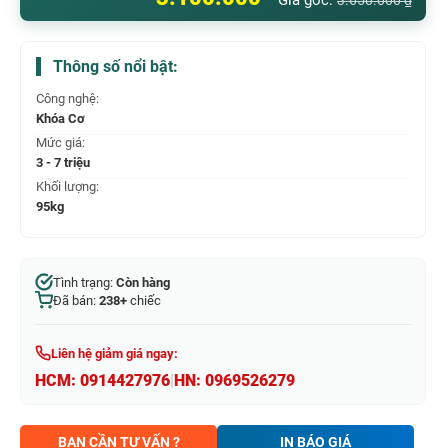
Giá gốc:
3.650.000
₫
Thông số nổi bật:
Công nghệ:
Khóa Cơ
Mức giá:
3 - 7 triệu
Khối lượng:
95kg
Tình trạng:
Còn hàng
Đã bán:
238+
chiếc
Liên hệ giảm giá ngay:
HCM:
0914427976
|
HN:
0969526279
BẠN CẦN TƯ VẤN ?
IN BÁO GIÁ