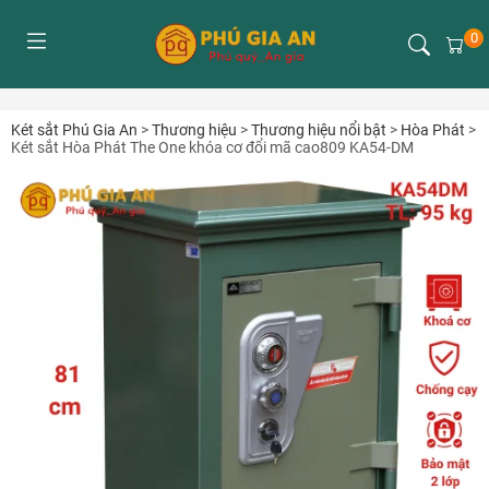
0
Két sắt Phú Gia An
>
Thương hiệu
>
Thương hiệu nổi bật
>
Hòa Phát
>
Két sắt Hòa Phát The One khóa cơ đổi mã cao809 KA54-DM