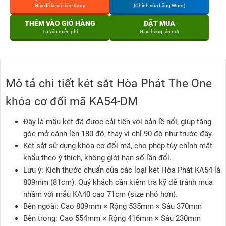
Hãy để lại số điện thoại
(Chỉnh sửa bằng Word)
THÊM VÀO GIỎ HÀNG
ĐẶT MUA
Tư vấn miễn phí
Giao hàng tận nơi
Mô tả chi tiết két sắt Hòa Phát The One
khóa cơ đổi mã KA54-DM
Đây là mẫu két đã được cải tiến với bản lề nổi, giúp tăng
góc mở cánh lên 180 độ, thay vì chỉ 90 độ như trước đây.
Két sắt sử dụng khóa cơ đổi mã, cho phép tùy chỉnh mật
khẩu theo ý thích, không giới hạn số lần đổi.
Lưu ý: Kích thước chuẩn của các loại két Hòa Phát KA54 là
809mm (81cm). Quý khách cần kiểm tra kỹ để tránh mua
nhầm với mẫu KA40 cao 71cm (size nhỏ hơn).
Bên ngoài: Cao 809mm × Rộng 535mm × Sâu 370mm
Bên trong: Cao 554mm × Rộng 416mm × Sâu 230mm