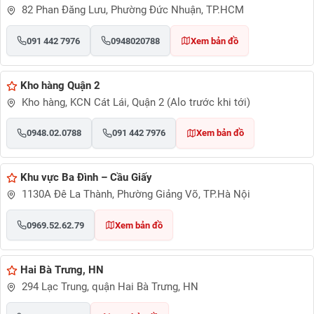
82 Phan Đăng Lưu, Phường Đức Nhuận, TP.HCM
091 442 7976
0948020788
Xem bản đồ
Kho hàng Quận 2
Kho hàng, KCN Cát Lái, Quận 2 (Alo trước khi tới)
0948.02.0788
091 442 7976
Xem bản đồ
Khu vực Ba Đình – Cầu Giấy
1130A Đê La Thành, Phường Giảng Võ, TP.Hà Nội
0969.52.62.79
Xem bản đồ
Hai Bà Trưng, HN
294 Lạc Trung, quận Hai Bà Trưng, HN