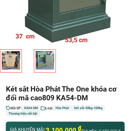
Két sắt Hòa Phát The One khóa cơ
đổi mã cao809 KA54-DM
Mã SP:
Loại:
KA54-DM
Hòa Phát
két sắt 50kg-100kg
Thương hiệu nổi bật
₫
3.100.000
GIÁ KHUYẾN MÃI: