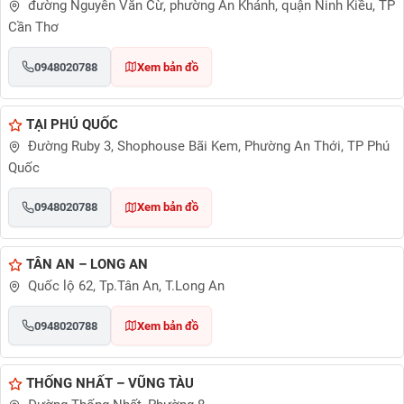
đường Nguyễn Văn Cừ, phường An Khánh, quận Ninh Kiều, TP
Cần Thơ
0948020788
Xem bản đồ
TẠI PHÚ QUỐC
Đường Ruby 3, Shophouse Bãi Kem, Phường An Thới, TP Phú
Quốc
0948020788
Xem bản đồ
TÂN AN – LONG AN
Quốc lộ 62, Tp.Tân An, T.Long An
0948020788
Xem bản đồ
THỐNG NHẤT – VŨNG TÀU