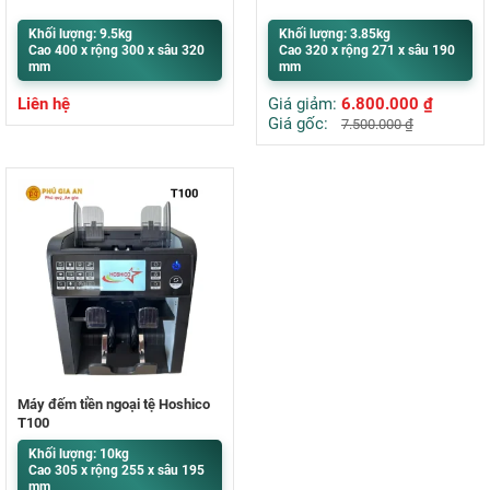
Khối lượng: 9.5kg
Khối lượng: 3.85kg
Cao 400 x rộng 300 x sâu 320
Cao 320 x rộng 271 x sâu 190
mm
mm
Liên hệ
Giá giảm:
6.800.000
₫
Giá gốc:
7.500.000
₫
Máy đếm tiền ngoại tệ Hoshico
T100
Khối lượng: 10kg
Cao 305 x rộng 255 x sâu 195
mm