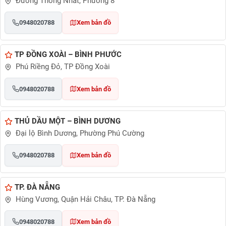
Đường Thống Nhất, Phường 8
0948020788
Xem bản đồ
TP ĐỒNG XOÀI – BÌNH PHƯỚC
Phú Riềng Đỏ, TP Đồng Xoài
0948020788
Xem bản đồ
THỦ DẦU MỘT – BÌNH DƯƠNG
Đại lộ Bình Dương, Phường Phú Cường
0948020788
Xem bản đồ
TP. ĐÀ NẴNG
Hùng Vương, Quận Hải Châu, TP. Đà Nẵng
0948020788
Xem bản đồ