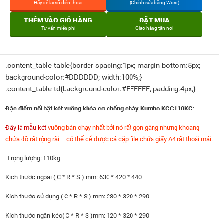
Hãy để lại số điện thoại
(Chỉnh sửa bằng Word)
THÊM VÀO GIỎ HÀNG
ĐẶT MUA
Tư vấn miễn phí
Giao hàng tận nơi
.content_table table{border-spacing:1px; margin-bottom:5px;
background-color:#DDDDDD; width:100%;}
.content_table td{background-color:#FFFFFF; padding:4px;}
Đặc điểm nổi bật két vuông khóa cơ chống cháy Kumho KCC110KC:
Đây là mẫu két
vuông bán chạy nhất bởi nó rất gọn gàng nhưng khoang
chứa đồ rất rộng rãi – có thể để được cả cặp file chứa giấy A4 rất thoải mái.
Trọng lượng: 110kg
Kích thước ngoài ( C * R * S ) mm: 630 * 420 * 440
Kích thước sử dụng ( C * R * S ) mm: 280 * 320 * 290
Kích thước ngăn kéo( C * R * S )mm: 120 * 320 * 290