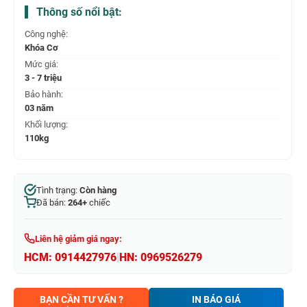
Thông số nổi bật:
Công nghệ:
Khóa Cơ
Mức giá:
3 - 7 triệu
Bảo hành:
03 năm
Khối lượng:
110kg
Tình trạng:
Còn hàng
Đã bán:
264+
chiếc
Liên hệ giảm giá ngay:
HCM:
0914427976
|
HN:
0969526279
BẠN CẦN TƯ VẤN ?
IN BÁO GIÁ