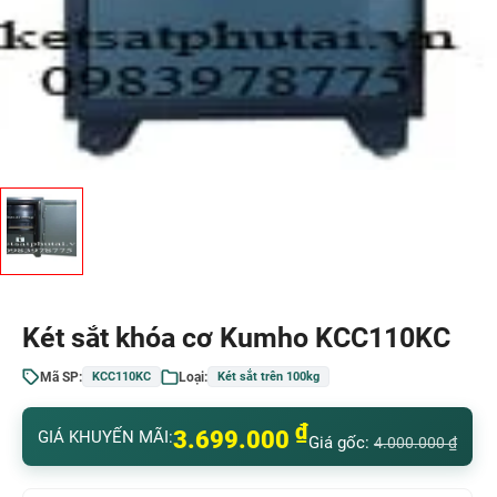
Két sắt khóa cơ Kumho KCC110KC
Mã SP:
Loại:
KCC110KC
Két sắt trên 100kg
₫
3.699.000
GIÁ KHUYẾN MÃI:
Giá gốc:
4.000.000
₫