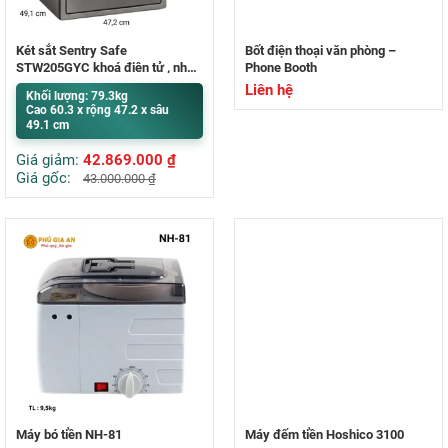
Két sắt Sentry Safe
Bốt điện thoại văn phòng –
STW205GYC khoá điện tử , nhập
Phone Booth
khẩu Mỹ
Liên hệ
Khối lượng: 79.3kg
Cao 60.3 x rộng 47.2 x sâu
49.1 cm
Giá giảm:
42.869.000
₫
Giá gốc:
43.000.000
₫
Máy bó tiền NH-81
Máy đếm tiền Hoshico 3100