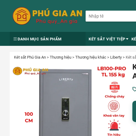
DANH MỤC SẢN PHẨM
KÉT SẮT VIỆT TIỆP
K
Két sắt Phú Gia An
>
Thương hiệu
>
Thương hiệu khác
>
Liberty
>
Két s
K
A