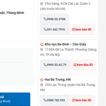
Kho hàng, KCN Cát Lái, Quận 2
(Alo trước khi tới)
 mặt, Thông Minh
0948.02.0788
091 442 7976
Xem bản đồ
Khu vực Ba Đình – Cầu Giấy
1130A Đê La Thành, Phường Giảng
Võ, TP.Hà Nội
0969.52.62.79
Xem bản đồ
Hai Bà Trưng, HN
294 Lạc Trung, quận Hai Bà Trưng,
HN
GIÁ
0988 782 092
Xem bản đồ
ng Word)