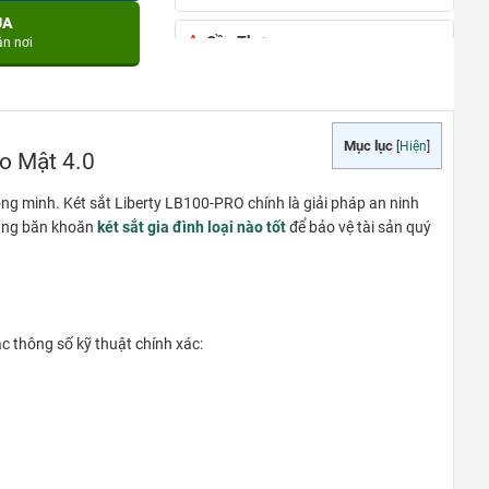
UA
Cần Thơ
ận nơi
đường Nguyễn Văn Cừ, phường An
Khánh, quận Ninh Kiều, TP Cần Thơ
0948020788
Xem bản đồ
Mục lục
[
Hiện
]
o Mật 4.0
hông minh. Két sắt Liberty LB100-PRO chính là giải pháp an ninh
TẠI PHÚ QUỐC
đang băn khoăn
két sắt gia đình loại nào tốt
để bảo vệ tài sản quý
Đường Ruby 3, Shophouse Bãi
Kem, Phường An Thới, TP Phú Quốc
0948020788
Xem bản đồ
c thông số kỹ thuật chính xác:
TÂN AN – LONG AN
Quốc lộ 62, Tp.Tân An, T.Long An
0948020788
Xem bản đồ