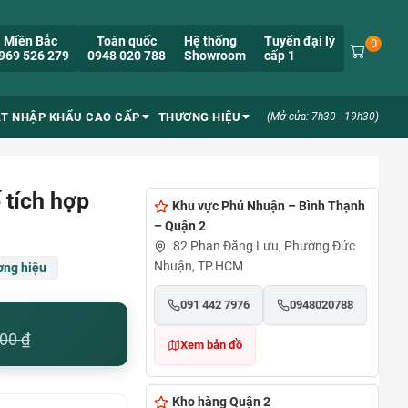
Miền Bắc
Toàn quốc
Hệ thống
Tuyển đại lý
0
969 526 279
0948 020 788
Showroom
cấp 1
ẮT NHẬP KHẨU CAO CẤP
THƯƠNG HIỆU
(Mở cửa: 7h30 - 19h30)
 tích hợp
Khu vực Phú Nhuận – Bình Thạnh
– Quận 2
82 Phan Đăng Lưu, Phường Đức
Nhuận, TP.HCM
ng hiệu
091 442 7976
0948020788
000
₫
Xem bản đồ
Kho hàng Quận 2