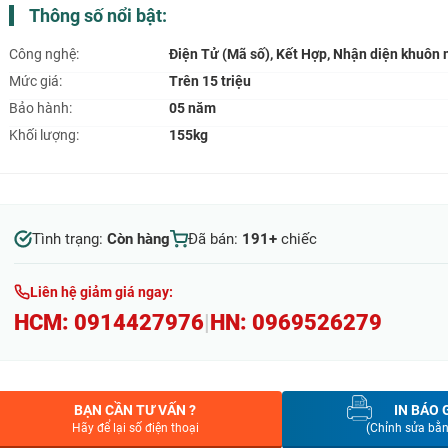
Thông số nổi bật:
Công nghệ:
Điện Tử (Mã số), Kết Hợp, Nhận diện khuôn
Mức giá:
Trên 15 triệu
Bảo hành:
05 năm
Khối lượng:
155kg
Tình trạng:
Còn hàng
Đã bán:
191+
chiếc
Liên hệ giảm giá ngay:
HCM:
0914427976
|
HN:
0969526279
BẠN CẦN TƯ VẤN ?
IN BÁO 
Hãy để lại số điện thoại
(Chỉnh sửa bằ