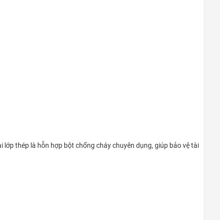
Đà Nẵng
0948020788
Xem bản đồ
Thanh Xuân Bắc
C10 Tập thể Thanh Xuân Bắc (mặt
Nguyễn Trãi: gần ngã tư Nguyễn Trãi-
Khuất Duy Tiến)
0969.5262.79
Xem bản đồ
Khu vực Thanh Trì – Ngọc Hồi
ai lớp thép là hỗn hợp bột chống cháy chuyên dụng, giúp bảo vệ tài
Cửa hàng Gas, Két sắt Phú Tài -
Ngã ba Quỳnh Đô - Vĩnh Quỳnh -
Thanh Trì - HN
0969.5262.79
Xem bản đồ