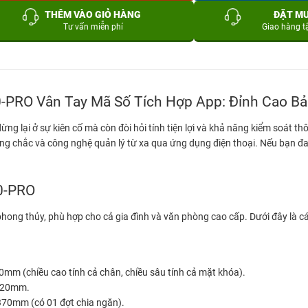
THÊM VÀO GIỎ HÀNG
ĐẶT M
Tư vấn miễn phí
Giao hàng t
00-PRO Vân Tay Mã Số Tích Hợp App: Đỉnh Cao Bả
ng lại ở sự kiên cố mà còn đòi hỏi tính tiện lợi và khả năng kiểm soát t
ững chắc và công nghệ quản lý từ xa qua ứng dụng điện thoại. Nếu bạn 
00-PRO
hong thủy, phù hợp cho cả gia đình và văn phòng cao cấp. Dưới đây là cá
 (chiều cao tính cả chân, chiều sâu tính cả mặt khóa).
320mm.
0mm (có 01 đợt chia ngăn).