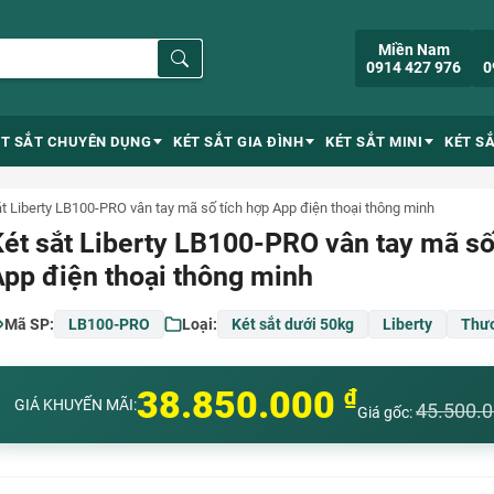
Miền Nam
0914 427 976
0
ÉT SẮT CHUYÊN DỤNG
KÉT SẮT GIA ĐÌNH
KÉT SẮT MINI
KÉT S
ắt Liberty LB100-PRO vân tay mã số tích hợp App điện thoại thông minh
ét sắt Liberty LB100-PRO vân tay mã số
pp điện thoại thông minh
Mã SP:
LB100-PRO
Loại:
Két sắt dưới 50kg
Liberty
Thươ
38.850.000
₫
GIÁ KHUYẾN MÃI:
45.500.
Giá gốc: