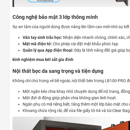
Công nghệ bảo mật 3 lớp thông minh
Sự an tâm của người dùng được nâng lên tầm cao mới nhờ sự kết
Vân tay sinh trắc học:
Nhận diện nhanh chóng, chính xác, c
Mật mã điện tử:
Cho phép cài đặt mật khẩu phức tạp.
Quản lý qua App điện thoại:
Đây là tính năng đắt giá giúp b
kinh nghiệm mua két sắt gia đình
Nội thất bọc da sang trọng và tiện dụng
Không chỉ chú trọng vẻ bề ngoài, nội thất bên trong LB100-PRO đ
Một ngăn kéo chia khay nhỏ chuyên dụng để nữ trang, đồng
Một đợt di động giúp phân chia không gian linh hoạt.
Ngăn phụ có mã riêng biệt, tăng thêm một lớp bảo mật cho c
Khoang chứa rộng rãi, để vừa file giấy tờ A4 và túi Clear Bag