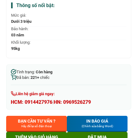
Thông số nổi bật:
Mức giá:
Dưới 3 triệu
Bảo hành:
03 năm
Khối lượng:
95kg
Tình trạng:
Còn hàng
Đã bán:
221+
chiếc
Liên hệ giảm giá ngay:
HCM:
0914427976
|
HN:
0969526279
BẠN CẦN TƯ VẤN ?
IN BÁO GIÁ
Hãy để lại số điện thoại
(Chỉnh sửa bằng Word)
THÊM VÀO GIỎ HÀNG
ĐẶT MUA