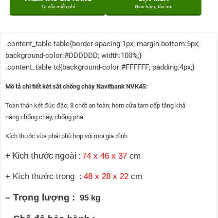
Tư vấn miễn phí
Giao hàng tận nơi
.content_table table{border-spacing:1px; margin-bottom:5px;
background-color:#DDDDDD; width:100%;}
.content_table td{background-color:#FFFFFF; padding:4px;}
Mô tả chi tiết két sắt chống cháy Navitbank NVK45:
Toàn thân két đúc đặc; 8 chốt an toàn; hèm cửa tam cấp tăng khả
năng chống cháy, chống phá.
Kích thước vừa phải phù hợp với mọi gia đình
+ Kích thước ngoài :
74 x 46 x 37
cm
+ Kích thước trong :
48 x 28 x 22
cm
– Trọng lượng :
95 kg