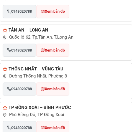
0948020788
Xem bản đồ
TÂN AN – LONG AN
Quốc lộ 62, Tp.Tân An, T.Long An
0948020788
Xem bản đồ
THỐNG NHẤT – VŨNG TÀU
Đường Thống Nhất, Phường 8
0948020788
Xem bản đồ
TP ĐỒNG XOÀI – BÌNH PHƯỚC
Phú Riềng Đỏ, TP Đồng Xoài
0948020788
Xem bản đồ