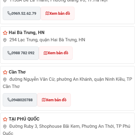
1130A Đê La Thành, Phường Giảng Võ, TP.Hà Nội
0969.52.62.79
Xem bản đồ
Hai Bà Trưng, HN
294 Lạc Trung, quận Hai Bà Trưng, HN
0988 782 092
Xem bản đồ
Cần Thơ
đường Nguyễn Văn Cừ, phường An Khánh, quận Ninh Kiều, TP
Cần Thơ
0948020788
Xem bản đồ
TẠI PHÚ QUỐC
Đường Ruby 3, Shophouse Bãi Kem, Phường An Thới, TP Phú
Quốc