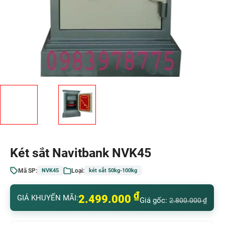
Két sắt Navitbank NVK45
Mã SP:
Loại:
NVK45
két sắt 50kg-100kg
₫
2.499.000
GIÁ KHUYẾN MÃI:
Giá gốc:
2.800.000
₫