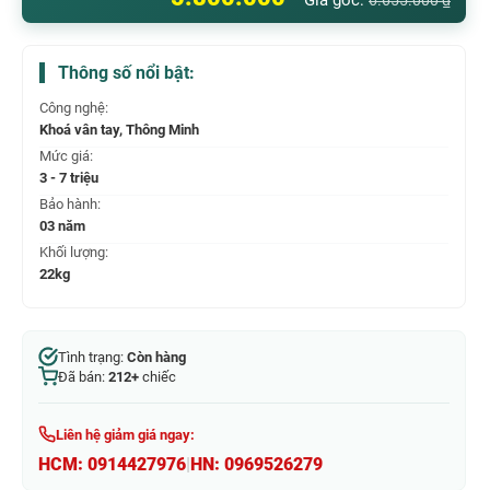
Giá gốc:
6.655.000
₫
Thông số nổi bật:
Công nghệ:
Khoá vân tay, Thông Minh
Mức giá:
3 - 7 triệu
Bảo hành:
03 năm
Khối lượng:
22kg
Tình trạng:
Còn hàng
Đã bán:
212+
chiếc
Liên hệ giảm giá ngay:
HCM:
0914427976
|
HN:
0969526279