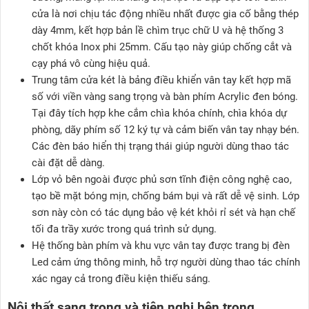
cửa là nơi chịu tác động nhiều nhất được gia cố bằng thép
dày 4mm, kết hợp bản lề chìm trục chữ U và hệ thống 3
chốt khóa Inox phi 25mm. Cấu tạo này giúp chống cắt và
cạy phá vô cùng hiệu quả.
Trung tâm cửa két là bảng điều khiển vân tay kết hợp mã
số với viền vàng sang trọng và bàn phím Acrylic đen bóng.
Tại đây tích hợp khe cắm chìa khóa chính, chìa khóa dự
phòng, dãy phím số 12 ký tự và cảm biến vân tay nhạy bén.
Các đèn báo hiển thị trạng thái giúp người dùng thao tác
cài đặt dễ dàng.
Lớp vỏ bên ngoài được phủ sơn tĩnh điện công nghệ cao,
tạo bề mặt bóng mịn, chống bám bụi và rất dễ vệ sinh. Lớp
sơn này còn có tác dụng bảo vệ két khỏi rỉ sét và hạn chế
tối đa trầy xước trong quá trình sử dụng.
Hệ thống bàn phím và khu vực vân tay được trang bị đèn
Led cảm ứng thông minh, hỗ trợ người dùng thao tác chính
xác ngay cả trong điều kiện thiếu sáng.
Nội thất sang trọng và tiện nghi bên trong