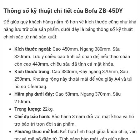
Thông số kỹ thuật chi tiết của Bofa ZB-45DY
Để giúp quý khách hàng nắm rõ hơn về kích thước cũng như khả
năng lưu trữ của sản phẩm, dưới đây là bảng thông số kỹ thuật
chính xác từ nhà sản xuất:
Kích thước ngoài:
Cao 450mm, Ngang 380mm, Sâu
320mm. Lưu ý chiều cao tính cả chân đế, nếu tháo chân
còn cao 443mm, chiều sâu đã tính cả mặt khóa.
Kích thước trong:
Cao 380mm, Đáy ngang 370mm, Sâu
250mm. Khoảng rộng này thoải mái để vừa giấy A4 và túi
hồ sơ Clearbag.
Hầm phụ dưới đáy:
Cao 50mm, Ngang 370mm, Sâu
210mm.
Trọng lượng:
22kg.
Chế độ bảo hành:
Bảo hành 3 năm đối với mặt khóa và hỗ
trợ bảo trì trọn đời sản phẩm.
Phương thức mở két:
Kết hợp linh hoạt giữa khóa chìa, vân
tay và mã số điện tử. Tính năng bảo mật kép giúp nâng