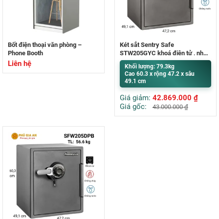
Bốt điện thoại văn phòng –
Két sắt Sentry Safe
Phone Booth
STW205GYC khoá điện tử , nhập
khẩu Mỹ
Liên hệ
Khối lượng: 79.3kg
Cao 60.3 x rộng 47.2 x sâu
49.1 cm
Giá giảm:
42.869.000
₫
Giá gốc:
43.000.000
₫