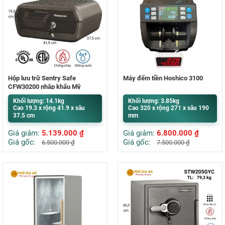
Hộp lưu trữ Sentry Safe
Máy đếm tiền Hoshico 3100
CFW30200 nhập khẩu Mỹ
Khối lượng: 14.1kg
Khối lượng: 3.85kg
Cao 19.3 x rộng 41.9 x sâu
Cao 320 x rộng 271 x sâu 190
37.5 cm
mm
Giá giảm:
5.139.000
₫
Giá giảm:
6.800.000
₫
Giá gốc:
Giá gốc:
6.500.000
₫
7.500.000
₫