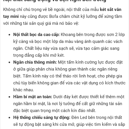
Không chỉ chú trọng vẻ bề ngoài, nội thất của mẫu
két sắt vân
tay mini
này cũng được Bofa chăm chút kỹ lưỡng để xứng tầm
với những tài sản quý giá mà nó bảo vệ:
Nội thất bọc da cao cấp:
Khoang bên trong được sơn 2 lớp
kỹ càng và bọc một lớp da màu vàng ánh quanh các vách
ngăn. Chất liệu này vừa sạch sẽ, vừa tạo cảm giác sang
trọng đẳng cấp khi mở két.
Ngăn chia thông minh:
Một tấm kính cường lực được đặt
ở giữa giúp phân chia không gian thành các ngăn riêng
biệt. Tấm kính này có thể tháo rời linh hoạt, cho phép gia
chủ tùy biến không gian để vừa các vật dụng có kích thước
khác nhau.
Hầm bí mật an toàn:
Dưới đáy két được thiết kế thêm một
ngăn hầm bí mật, là nơi lý tưởng để cất giữ những tài sản
đặc biệt quan trọng một cách kín đáo nhất.
Hệ thống chiếu sáng tự động:
Đèn Led bên trong nội thất
sẽ tự động bật sáng khi cửa mở, giúp việc tìm kiếm và sắp