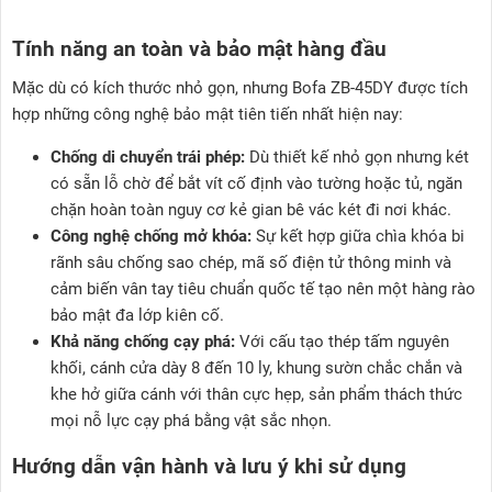
Tính năng an toàn và bảo mật hàng đầu
Mặc dù có kích thước nhỏ gọn, nhưng Bofa ZB-45DY được tích
hợp những công nghệ bảo mật tiên tiến nhất hiện nay:
Chống di chuyển trái phép:
Dù thiết kế nhỏ gọn nhưng két
có sẵn lỗ chờ để bắt vít cố định vào tường hoặc tủ, ngăn
chặn hoàn toàn nguy cơ kẻ gian bê vác két đi nơi khác.
Công nghệ chống mở khóa:
Sự kết hợp giữa chìa khóa bi
rãnh sâu chống sao chép, mã số điện tử thông minh và
cảm biến vân tay tiêu chuẩn quốc tế tạo nên một hàng rào
bảo mật đa lớp kiên cố.
Khả năng chống cạy phá:
Với cấu tạo thép tấm nguyên
khối, cánh cửa dày 8 đến 10 ly, khung sườn chắc chắn và
khe hở giữa cánh với thân cực hẹp, sản phẩm thách thức
mọi nỗ lực cạy phá bằng vật sắc nhọn.
Hướng dẫn vận hành và lưu ý khi sử dụng