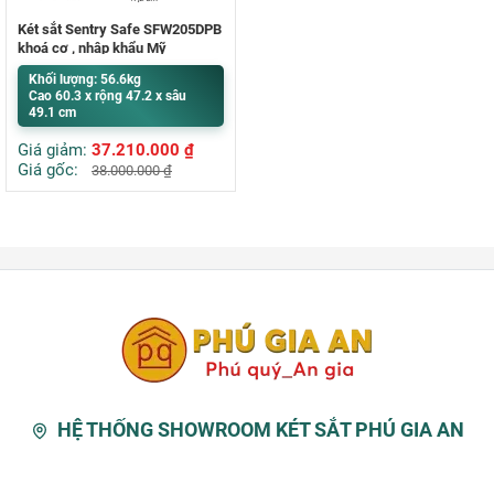
Két sắt Sentry Safe SFW205DPB
khoá cơ , nhập khẩu Mỹ
Khối lượng: 56.6kg
Cao 60.3 x rộng 47.2 x sâu
49.1 cm
Giá giảm:
37.210.000
₫
Giá gốc:
38.000.000
₫
HỆ THỐNG SHOWROOM KÉT SẮT PHÚ GIA AN