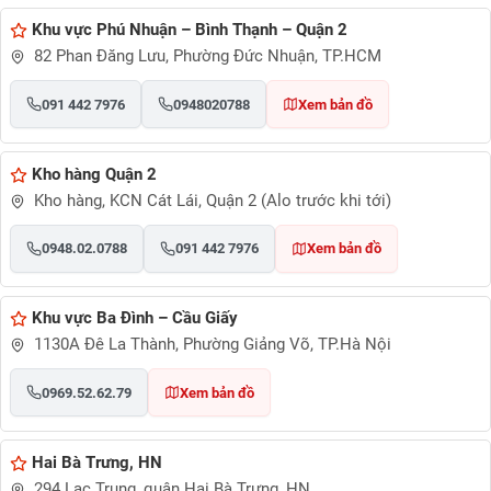
Khu vực Phú Nhuận – Bình Thạnh – Quận 2
82 Phan Đăng Lưu, Phường Đức Nhuận, TP.HCM
091 442 7976
0948020788
Xem bản đồ
Kho hàng Quận 2
Kho hàng, KCN Cát Lái, Quận 2 (Alo trước khi tới)
0948.02.0788
091 442 7976
Xem bản đồ
Khu vực Ba Đình – Cầu Giấy
1130A Đê La Thành, Phường Giảng Võ, TP.Hà Nội
0969.52.62.79
Xem bản đồ
Hai Bà Trưng, HN
294 Lạc Trung, quận Hai Bà Trưng, HN