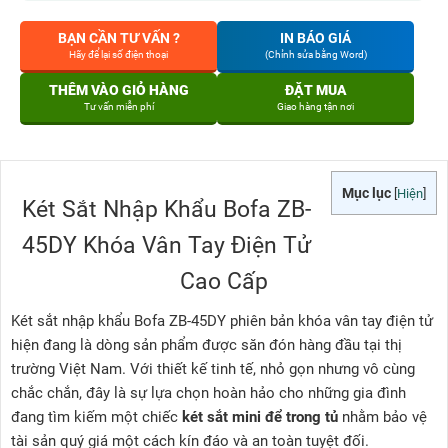
BẠN CẦN TƯ VẤN ?
IN BÁO GIÁ
Hãy để lại số điện thoại
(Chỉnh sửa bằng Word)
THÊM VÀO GIỎ HÀNG
ĐẶT MUA
Tư vấn miễn phí
Giao hàng tận nơi
Mục lục
[
Hiện
]
Két Sắt Nhập Khẩu Bofa ZB-
45DY Khóa Vân Tay Điện Tử
Cao Cấp
Két sắt nhập khẩu Bofa ZB-45DY phiên bản khóa vân tay điện tử
hiện đang là dòng sản phẩm được săn đón hàng đầu tại thị
trường Việt Nam. Với thiết kế tinh tế, nhỏ gọn nhưng vô cùng
chắc chắn, đây là sự lựa chọn hoàn hảo cho những gia đình
đang tìm kiếm một chiếc
két sắt mini để trong tủ
nhằm bảo vệ
tài sản quý giá một cách kín đáo và an toàn tuyệt đối.