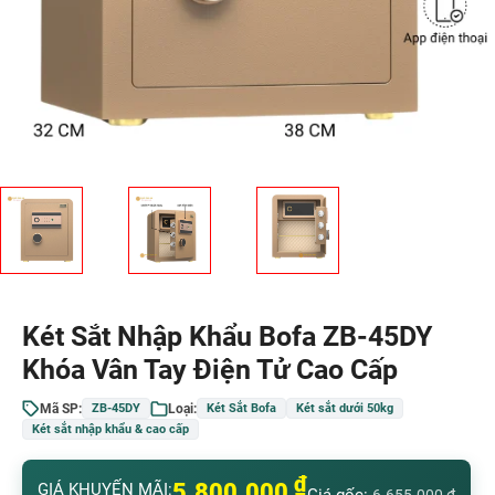
Két Sắt Nhập Khẩu Bofa ZB-45DY
Khóa Vân Tay Điện Tử Cao Cấp
Mã SP:
Loại:
ZB-45DY
Két Sắt Bofa
Két sắt dưới 50kg
Két sắt nhập khẩu & cao cấp
₫
5.800.000
GIÁ KHUYẾN MÃI: