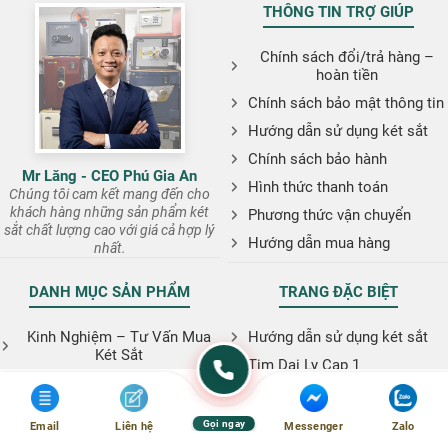
THÔNG TIN TRỢ GIÚP
Chính sách đổi/trả hàng –
hoàn tiền
Chính sách bảo mật thông tin
Hướng dẫn sử dụng két sắt
Chính sách bảo hành
Mr Lăng - CEO Phú Gia An
Hình thức thanh toán
Chúng tôi cam kết mang đến cho
khách hàng những sản phẩm két
Phương thức vận chuyển
sắt chất lượng cao với giá cả hợp lý
Hướng dẫn mua hàng
nhất.
DANH MỤC SẢN PHẨM
TRANG ĐẶC BIỆT
Kinh Nghiệm – Tư Vấn Mua
Hướng dẫn sử dụng két sắt
Két Sắt
Tim Dai Ly Cap 1
Giá Cả Và Ưu Đãi
Bản đồ các cơ sở
Tin Tức
Giới thiệu
Gọi ngay
Email
Liên hệ
Messenger
Zalo
So Sánh – Đánh Giá