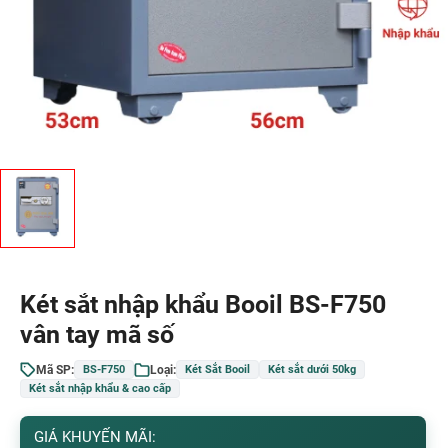
Két sắt nhập khẩu Booil BS-F750
vân tay mã số
Mã SP:
Loại:
BS-F750
Két Sắt Booil
Két sắt dưới 50kg
Két sắt nhập khẩu & cao cấp
GIÁ KHUYẾN MÃI: