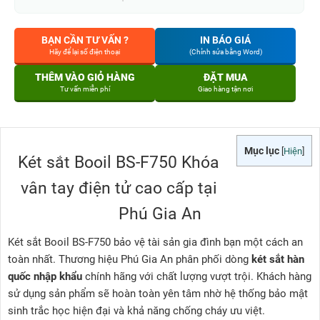
BẠN CẦN TƯ VẤN ?
IN BÁO GIÁ
Hãy để lại số điện thoại
(Chỉnh sửa bằng Word)
THÊM VÀO GIỎ HÀNG
ĐẶT MUA
Tư vấn miễn phí
Giao hàng tận nơi
Mục lục
[
Hiện
]
Két sắt Booil BS-F750 Khóa
vân tay điện tử cao cấp tại
Phú Gia An
Két sắt Booil BS-F750 bảo vệ tài sản gia đình bạn một cách an
toàn nhất. Thương hiệu Phú Gia An phân phối dòng
két sắt hàn
quốc nhập khẩu
chính hãng với chất lượng vượt trội. Khách hàng
sử dụng sản phẩm sẽ hoàn toàn yên tâm nhờ hệ thống bảo mật
sinh trắc học hiện đại và khả năng chống cháy ưu việt.