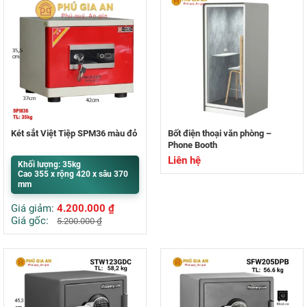
Két sắt Việt Tiệp SPM36 màu đỏ
Bốt điện thoại văn phòng –
Phone Booth
Liên hệ
Khối lượng: 35kg
Cao 355 x rộng 420 x sâu 370
mm
Giá giảm:
4.200.000
₫
Giá gốc:
5.200.000
₫