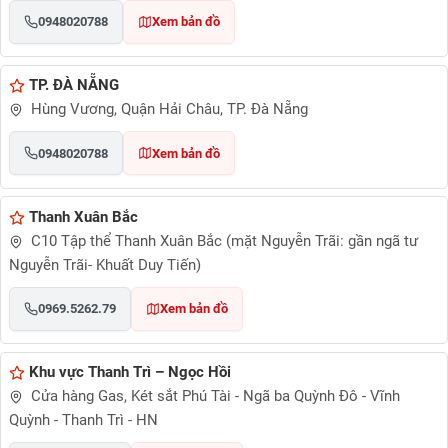
0948020788
Xem bản đồ
TP. ĐÀ NẴNG
Hùng Vương, Quận Hải Châu, TP. Đà Nẵng
0948020788
Xem bản đồ
Thanh Xuân Bắc
C10 Tập thể Thanh Xuân Bắc (mặt Nguyễn Trãi: gần ngã tư
Nguyễn Trãi- Khuất Duy Tiến)
0969.5262.79
Xem bản đồ
Khu vực Thanh Trì – Ngọc Hồi
Cửa hàng Gas, Két sắt Phú Tài - Ngã ba Quỳnh Đô - Vĩnh
Quỳnh - Thanh Trì - HN