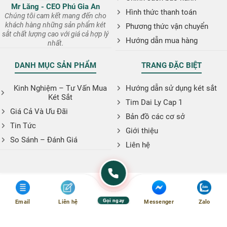
Mr Lăng - CEO Phú Gia An
Hình thức thanh toán
Chúng tôi cam kết mang đến cho
khách hàng những sản phẩm két
Phương thức vận chuyển
sắt chất lượng cao với giá cả hợp lý
Hướng dẫn mua hàng
nhất.
DANH MỤC SẢN PHẨM
TRANG ĐẶC BIỆT
Kinh Nghiệm – Tư Vấn Mua
Hướng dẫn sử dụng két sắt
Két Sắt
Tim Dai Ly Cap 1
Giá Cả Và Ưu Đãi
Bản đồ các cơ sở
Tin Tức
Giới thiệu
So Sánh – Đánh Giá
Liên hệ
Gọi ngay
Email
Liên hệ
Messenger
Zalo
Copyright © 2026. Website: ketsatphugiaan.vn
: