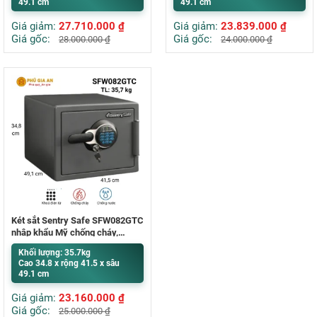
49.1 cm
49.1 cm
Giá giảm:
27.710.000
₫
Giá giảm:
23.839.000
₫
Giá gốc:
Giá gốc:
28.000.000
₫
24.000.000
₫
Két sắt Sentry Safe SFW082GTC
nhập khẩu Mỹ chống cháy,
chống nước
Khối lượng: 35.7kg
Cao 34.8 x rộng 41.5 x sâu
49.1 cm
Giá giảm:
23.160.000
₫
Giá gốc:
25.000.000
₫