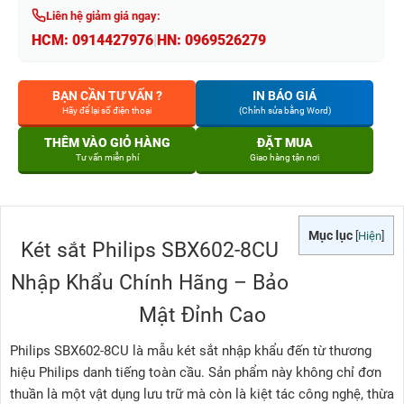
Liên hệ giảm giá ngay:
HCM:
0914427976
|
HN:
0969526279
BẠN CẦN TƯ VẤN ?
IN BÁO GIÁ
Hãy để lại số điện thoại
(Chỉnh sửa bằng Word)
THÊM VÀO GIỎ HÀNG
ĐẶT MUA
Tư vấn miễn phí
Giao hàng tận nơi
Mục lục
[
Hiện
]
Két sắt Philips SBX602-8CU
Nhập Khẩu Chính Hãng – Bảo
Mật Đỉnh Cao
Philips SBX602-8CU là mẫu két sắt nhập khẩu đến từ thương
hiệu Philips danh tiếng toàn cầu. Sản phẩm này không chỉ đơn
thuần là một vật dụng lưu trữ mà còn là kiệt tác công nghệ, thừa