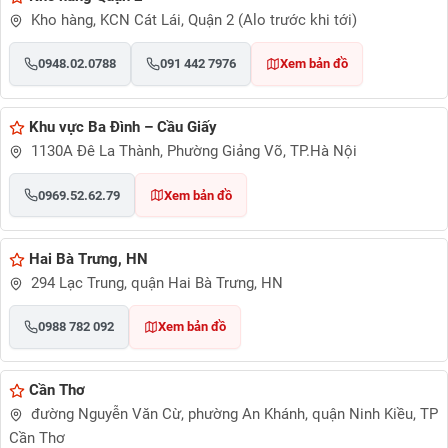
Kho hàng, KCN Cát Lái, Quận 2 (Alo trước khi tới)
0948.02.0788
091 442 7976
Xem bản đồ
Khu vực Ba Đình – Cầu Giấy
1130A Đê La Thành, Phường Giảng Võ, TP.Hà Nội
0969.52.62.79
Xem bản đồ
Hai Bà Trưng, HN
294 Lạc Trung, quận Hai Bà Trưng, HN
0988 782 092
Xem bản đồ
Cần Thơ
đường Nguyễn Văn Cừ, phường An Khánh, quận Ninh Kiều, TP
Cần Thơ