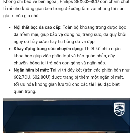
Không chỉ bảo vệ bên ngoài, Philips SBX602-8CU còn chăm chút
tỉ mỉ cho không gian bên trong để xứng tầm với những tài sản
giá trị của gia chủ.
Nội thất bọc da cao cấp:
Toàn bộ khoang trong được bọc
da mềm mại, giúp bảo vệ đồng hồ, trang sức, đá quý khỏi
nguy cơ trầy xước hay hư hỏng do va đập.
Khay đựng trang sức chuyên dụng:
Thiết kế chia ngăn
khoa học giúp việc phân loại và bảo quản nhẫn, dây
chuyền, bông tai trở nên gọn gàng và ngăn nắp.
Ngăn hầm bí mật:
Tại vị trí đáy két (trên các phiên bản như
602.7CU, 602.8CU) được trang bị thêm một ngăn bí mật,
tối ưu hóa không gian lưu trữ cho các tài liệu đặc biệt
quan trọng.