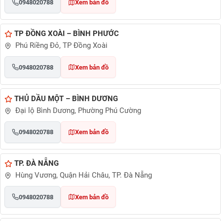
0948020788
Xem bản đồ
TP ĐỒNG XOÀI – BÌNH PHƯỚC
Phú Riềng Đỏ, TP Đồng Xoài
0948020788
Xem bản đồ
THỦ DẦU MỘT – BÌNH DƯƠNG
Đại lộ Bình Dương, Phường Phú Cường
0948020788
Xem bản đồ
TP. ĐÀ NẴNG
Hùng Vương, Quận Hải Châu, TP. Đà Nẵng
0948020788
Xem bản đồ