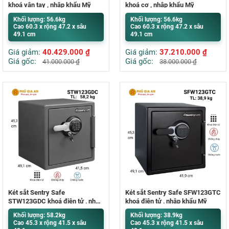
khoá vân tay , nhập khẩu Mỹ
khoá cơ , nhập khẩu Mỹ
Khối lượng: 56.6kg
Khối lượng: 56.6kg
Cao 60.3 x rộng 47.2 x sâu
Cao 60.3 x rộng 47.2 x sâu
49.1 cm
49.1 cm
Giá giảm:
40.429.000
₫
Giá giảm:
37.210.000
₫
Giá gốc:
Giá gốc:
41.000.000
₫
38.000.000
₫
Két sắt Sentry Safe
Két sắt Sentry Safe SFW123GTC
STW123GDC khoá điện tử , nhập
khoá điện tử , nhập khẩu Mỹ
khẩu Mỹ
Khối lượng: 58.2kg
Khối lượng: 38.9kg
Cao 45.3 x rộng 41.5 x sâu
Cao 45.3 x rộng 41.5 x sâu