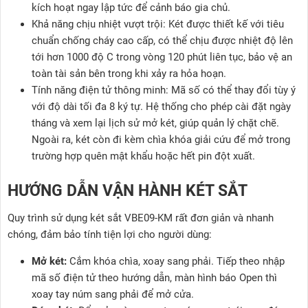
kích hoạt ngay lập tức để cảnh báo gia chủ.
Khả năng chịu nhiệt vượt trội: Két được thiết kế với tiêu
chuẩn chống cháy cao cấp, có thể chịu được nhiệt độ lên
tới hơn 1000 độ C trong vòng 120 phút liên tục, bảo vệ an
toàn tài sản bên trong khi xảy ra hỏa hoạn.
Tính năng điện tử thông minh: Mã số có thể thay đổi tùy ý
với độ dài tối đa 8 ký tự. Hệ thống cho phép cài đặt ngày
tháng và xem lại lịch sử mở két, giúp quản lý chặt chẽ.
Ngoài ra, két còn đi kèm chìa khóa giải cứu để mở trong
trường hợp quên mật khẩu hoặc hết pin đột xuất.
HƯỚNG DẪN VẬN HÀNH KÉT SẮT
Quy trình sử dụng két sắt VBE09-KM rất đơn giản và nhanh
chóng, đảm bảo tính tiện lợi cho người dùng:
Mở két:
Cắm khóa chìa, xoay sang phải. Tiếp theo nhập
mã số điện tử theo hướng dẫn, màn hình báo Open thì
xoay tay núm sang phải để mở cửa.