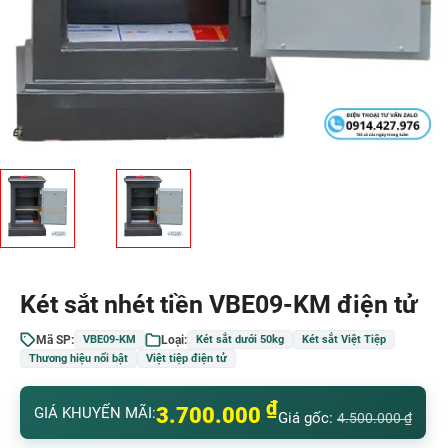
Két sắt nhét tiền VBE09-KM điện tử
Mã SP:
Loại:
VBE09-KM
Két sắt dưới 50kg
Két sắt Việt Tiệp
Thương hiệu nổi bật
Việt tiệp điện tử
₫
3.700.000
GIÁ KHUYẾN MÃI:
Giá gốc:
4.500.000
₫