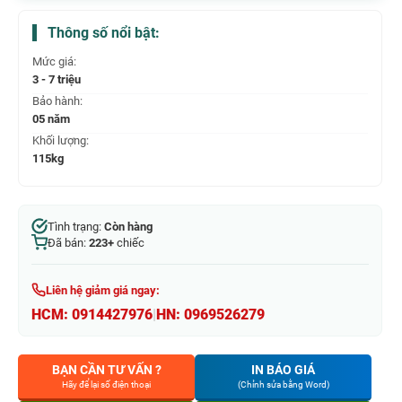
Thông số nổi bật:
Mức giá:
3 - 7 triệu
Bảo hành:
05 năm
Khối lượng:
115kg
Tình trạng:
Còn hàng
Đã bán:
223+
chiếc
Liên hệ giảm giá ngay:
HCM:
0914427976
|
HN:
0969526279
BẠN CẦN TƯ VẤN ?
IN BÁO GIÁ
Hãy để lại số điện thoại
(Chỉnh sửa bằng Word)