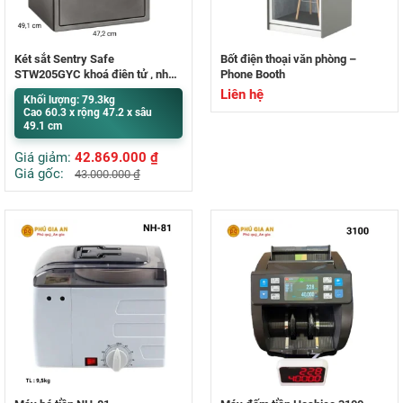
Két sắt Sentry Safe
Bốt điện thoại văn phòng –
STW205GYC khoá điện tử , nhập
Phone Booth
khẩu Mỹ
Liên hệ
Khối lượng: 79.3kg
Cao 60.3 x rộng 47.2 x sâu
49.1 cm
Giá giảm:
42.869.000
₫
Giá gốc:
43.000.000
₫