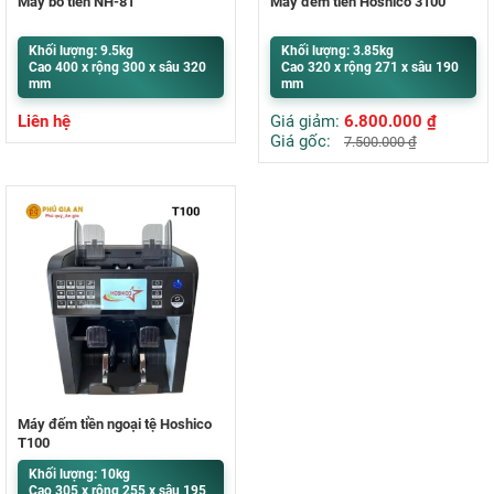
Máy bó tiền NH-81
Máy đếm tiền Hoshico 3100
Khối lượng: 9.5kg
Khối lượng: 3.85kg
Cao 400 x rộng 300 x sâu 320
Cao 320 x rộng 271 x sâu 190
mm
mm
Liên hệ
Giá giảm:
6.800.000
₫
Giá gốc:
7.500.000
₫
Máy đếm tiền ngoại tệ Hoshico
T100
Khối lượng: 10kg
Cao 305 x rộng 255 x sâu 195