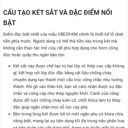
CẤU TẠO KÉT SẮT VÀ ĐẶC ĐIỂM NỔI
BẬT
Điểm đặc biệt nhất của mẫu VBE09-KM chính là thiết kế lỗ nhét
tiền phía trước. Người dùng có thể thả tiền vào trong két mà
không cần thao tác mở cửa, rất phù hợp dùng cho hòm công
đức hoặc quầy thu ngân bận rộn.
Két sắt này được chế tạo từ hai lớp vỏ thép cao cấp không
gỉ, kết hợp với lớp đúc đặc bằng vật liệu chống cháy
chuyên dụng tạo thành một cấu trúc vững chắc như tường
thành. Khi gõ vào thân két, bạn sẽ cảm nhận được sự đặc
chắc và cứng cáp như thép nguyên khối. Cánh cửa cũng
được đổ ruột chống cháy kiên cố, chốt khóa làm từ thép
đặc giúp ngăn chặn mọi nỗ lực cạy phá.
Bên trong lòng két được bố trí một ngăn phụ có khóa chìa
riêng biệt, mang lại sự tiện dụng tối đa trong việc phân loại
và bảo quản các vật dụng nhỏ, trang sức hoặc giấy tờ quan