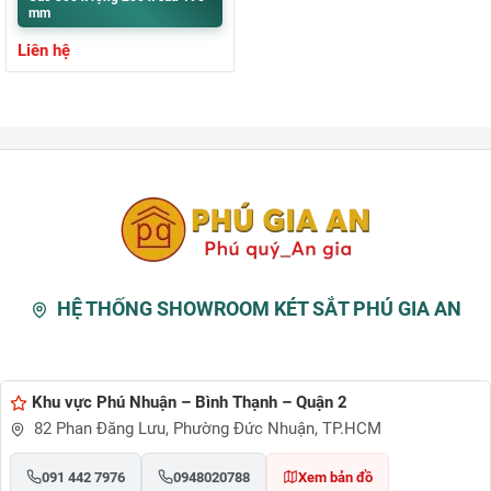
mm
Liên hệ
HỆ THỐNG SHOWROOM KÉT SẮT PHÚ GIA AN
Khu vực Phú Nhuận – Bình Thạnh – Quận 2
82 Phan Đăng Lưu, Phường Đức Nhuận, TP.HCM
091 442 7976
0948020788
Xem bản đồ