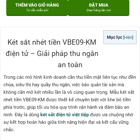
THÊM VÀO GIỎ HÀNG
ĐẶT MUA
Tư vấn miễn phí
Giao hàng tận nơi
Mục lục
[
Hiện
]
Két sắt nhét tiền VBE09-KM
điện tử – Giải pháp thu ngân
an toàn
Trong các mô hình kinh doanh cần thu tiền mặt liên tục như đền
chùa, siêu thị hay quầy thu ngân, việc bảo quản tài sản mà
không cần mở két nhiều lần là vô cùng quan trọng. Mẫu két sắt
nhét tiền VBE09-KM được thiết kế chuyên biệt với khe bỏ tiền
phía trước, giúp tối ưu hóa quy trình vận hành và đảm bảo an
ninh. Đây là dòng
két sắt điện tử việt tiệp
được ưa chuộng nhờ
sự kết hợp hoàn hảo giữa tính năng hiện đại và kết cấu vững
chắc.