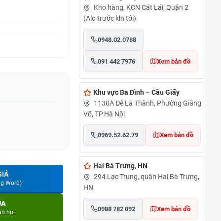
Kho hàng, KCN Cát Lái, Quận 2
(Alo trước khi tới)
0948.02.0788
091 442 7976
Xem bản đồ
Khu vực Ba Đình – Cầu Giấy
1130A Đê La Thành, Phường Giảng
Võ, TP.Hà Nội
0969.52.62.79
Xem bản đồ
Hai Bà Trưng, HN
GIÁ
294 Lạc Trung, quận Hai Bà Trưng,
ng Word)
HN
UA
0988 782 092
Xem bản đồ
ận nơi