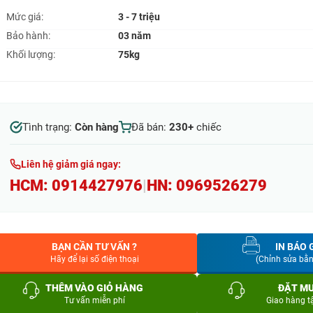
Mức giá:
3 - 7 triệu
Bảo hành:
03 năm
Khối lượng:
75kg
Tình trạng:
Còn hàng
Đã bán:
230+
chiếc
Liên hệ giảm giá ngay:
HCM:
0914427976
|
HN:
0969526279
BẠN CẦN TƯ VẤN ?
IN BÁO 
Hãy để lại số điện thoại
(Chỉnh sửa bằ
THÊM VÀO GIỎ HÀNG
ĐẶT M
Tư vấn miễn phí
Giao hàng t