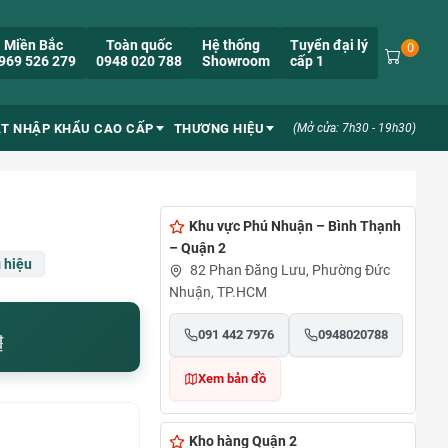
Miền Bắc
Toàn quốc
Hệ thống
Tuyển đại lý
0
969 526 279
0948 020 788
Showroom
cấp 1
ẮT NHẬP KHẨU CAO CẤP
THƯƠNG HIỆU
(Mở cửa: 7h30 - 19h30)
Khu vực Phú Nhuận – Bình Thạnh
– Quận 2
 hiệu
82 Phan Đăng Lưu, Phường Đức
Nhuận, TP.HCM
091 442 7976
0948020788
₫
Xem bản đồ
Kho hàng Quận 2