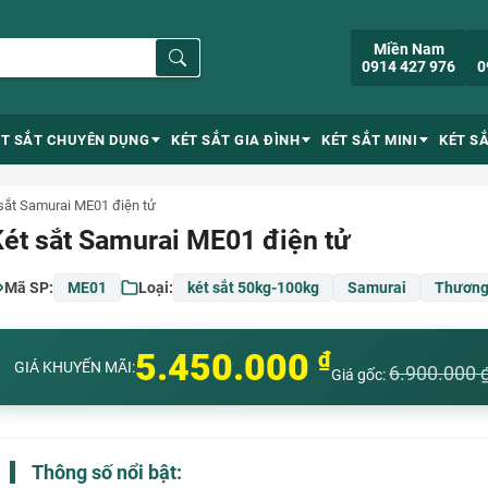
Miền Nam
0914 427 976
0
ÉT SẮT CHUYÊN DỤNG
KÉT SẮT GIA ĐÌNH
KÉT SẮT MINI
KÉT S
sắt Samurai ME01 điện tử
ét sắt Samurai ME01 điện tử
Mã SP:
ME01
Loại:
két sắt 50kg-100kg
Samurai
Thương
5.450.000
₫
GIÁ KHUYẾN MÃI:
6.900.000
Giá gốc:
Thông số nổi bật: