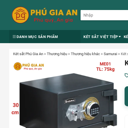
DANH MỤC SẢN PHẨM
KÉT SẮT VIỆT TIỆP
K
Két sắt Phú Gia An
>
Thương hiệu
>
Thương hiệu khác
>
Samurai
>
Két 
K