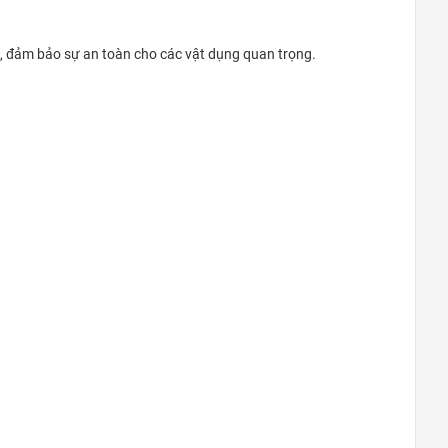
Quận 9
khu Đô Thị Vinhomes Grand Park,
hìa, đảm bảo sự an toàn cho các vật dụng quan trọng.
Quận 9
0948020788
Xem bản đồ