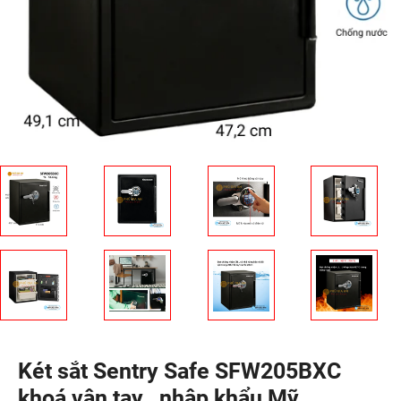
Két sắt Sentry Safe SFW205BXC
khoá vân tay , nhập khẩu Mỹ