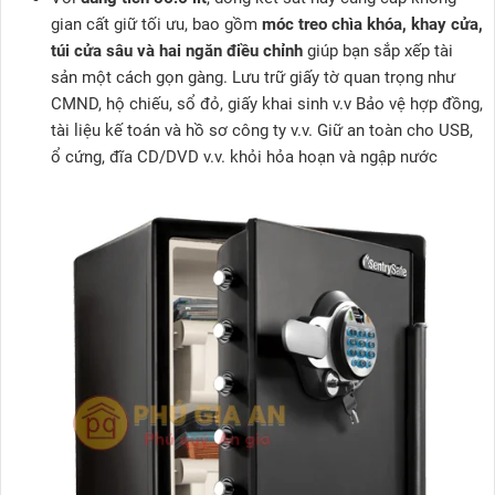
gian cất giữ tối ưu, bao gồm
móc treo chìa khóa, khay cửa,
túi cửa sâu và hai ngăn điều chỉnh
giúp bạn sắp xếp tài
sản một cách gọn gàng. Lưu trữ giấy tờ quan trọng như
CMND, hộ chiếu, sổ đỏ, giấy khai sinh v.v Bảo vệ hợp đồng,
tài liệu kế toán và hồ sơ công ty v.v. Giữ an toàn cho USB,
ổ cứng, đĩa CD/DVD v.v. khỏi hỏa hoạn và ngập nước