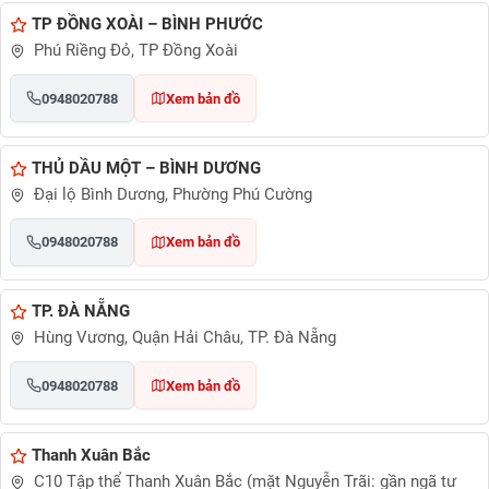
TP ĐỒNG XOÀI – BÌNH PHƯỚC
Phú Riềng Đỏ, TP Đồng Xoài
0948020788
Xem bản đồ
THỦ DẦU MỘT – BÌNH DƯƠNG
Đại lộ Bình Dương, Phường Phú Cường
0948020788
Xem bản đồ
TP. ĐÀ NẴNG
Hùng Vương, Quận Hải Châu, TP. Đà Nẵng
0948020788
Xem bản đồ
Thanh Xuân Bắc
C10 Tập thể Thanh Xuân Bắc (mặt Nguyễn Trãi: gần ngã tư