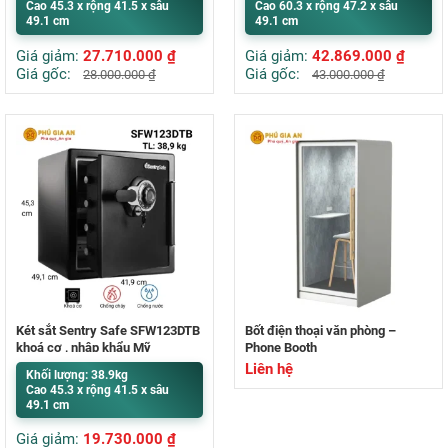
Cao 45.3 x rộng 41.5 x sâu
Cao 60.3 x rộng 47.2 x sâu
49.1 cm
49.1 cm
Giá giảm:
27.710.000
₫
Giá giảm:
42.869.000
₫
Giá gốc:
Giá gốc:
28.000.000
₫
43.000.000
₫
Két sắt Sentry Safe SFW123DTB
Bốt điện thoại văn phòng –
khoá cơ , nhập khẩu Mỹ
Phone Booth
Liên hệ
Khối lượng: 38.9kg
Cao 45.3 x rộng 41.5 x sâu
49.1 cm
Giá giảm:
19.730.000
₫