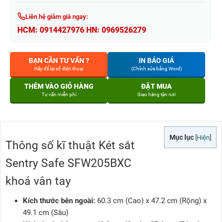
Liên hệ giảm giá ngay:
HCM:
0914427976
|
HN:
0969526279
BẠN CẦN TƯ VẤN ?
IN BÁO GIÁ
Hãy để lại số điện thoại
(Chỉnh sửa bằng Word)
THÊM VÀO GIỎ HÀNG
ĐẶT MUA
Tư vấn miễn phí
Giao hàng tận nơi
Mục lục
[
Hiện
]
Thông số kĩ thuật Két sắt
Sentry Safe SFW205BXC
khoá vân tay
Kích thước bên ngoài:
60.3 cm (Cao) x 47.2 cm (Rộng) x
49.1 cm (Sâu)