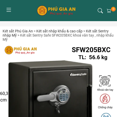
0
Két sắt Phú Gia An
>
Két sắt nhập khẩu & cao cấp
>
Két sắt Sentry
nhập Mỹ
>
Két sắt Sentry Safe SFW205BXC khoá vân tay , nhập khẩu
Mỹ