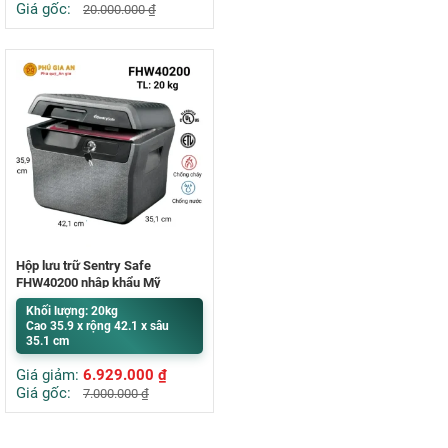
Giá gốc:
20.000.000
₫
Hộp lưu trữ Sentry Safe
FHW40200 nhập khẩu Mỹ
Khối lượng: 20kg
Cao 35.9 x rộng 42.1 x sâu
35.1 cm
Giá giảm:
6.929.000
₫
Giá gốc:
7.000.000
₫