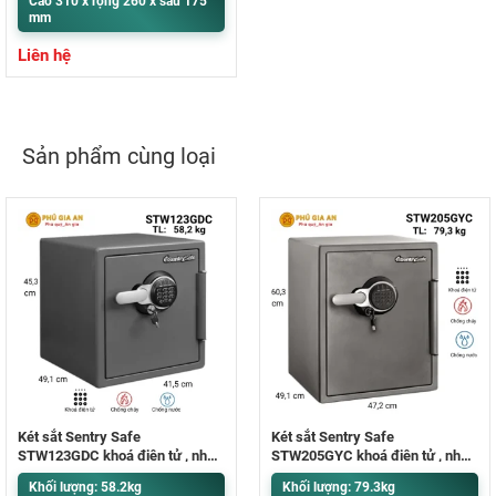
Cao 310 x rộng 260 x sâu 175
mm
Liên hệ
Sản phẩm cùng loại
Két sắt Sentry Safe
Két sắt Sentry Safe
STW123GDC khoá điện tử , nhập
STW205GYC khoá điện tử , nhập
khẩu Mỹ
khẩu Mỹ
Khối lượng: 58.2kg
Khối lượng: 79.3kg