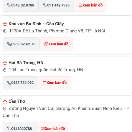
0948.02.0788
091 442 7976
Xem bản đồ
Khu vực Ba Đình – Cầu Giấy
1130A Đê La Thành, Phường Giảng Võ, TP.Hà Nội
0969.52.62.79
Xem bản đồ
Hai Bà Trưng, HN
294 Lạc Trung, quận Hai Bà Trưng, HN
0988 782 092
Xem bản đồ
Cần Thơ
đường Nguyễn Văn Cừ, phường An Khánh, quận Ninh Kiều, TP
Cần Thơ
0948020788
Xem bản đồ