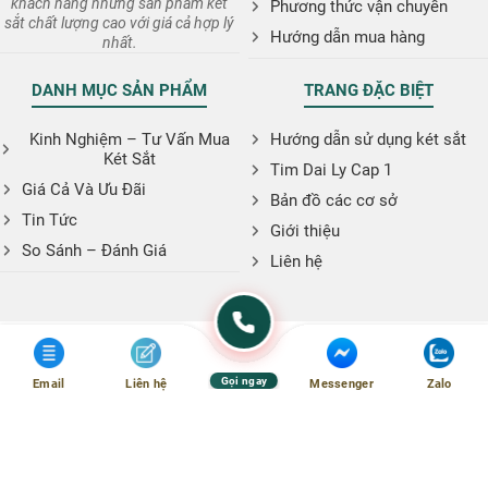
khách hàng những sản phẩm két
Phương thức vận chuyển
sắt chất lượng cao với giá cả hợp lý
Hướng dẫn mua hàng
nhất.
DANH MỤC SẢN PHẨM
TRANG ĐẶC BIỆT
Kinh Nghiệm – Tư Vấn Mua
Hướng dẫn sử dụng két sắt
Két Sắt
Tim Dai Ly Cap 1
Giá Cả Và Ưu Đãi
Bản đồ các cơ sở
Tin Tức
Giới thiệu
So Sánh – Đánh Giá
Liên hệ
Gọi ngay
Email
Liên hệ
Messenger
Zalo
Copyright © 2026. Website: ketsatphugiaan.vn
:
phugiaanshop@gmail.com