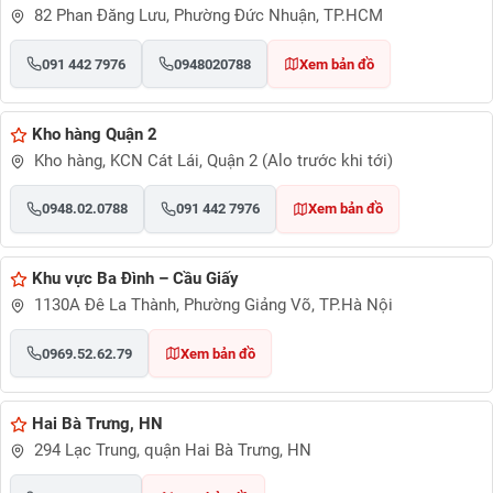
82 Phan Đăng Lưu, Phường Đức Nhuận, TP.HCM
091 442 7976
0948020788
Xem bản đồ
Kho hàng Quận 2
Kho hàng, KCN Cát Lái, Quận 2 (Alo trước khi tới)
0948.02.0788
091 442 7976
Xem bản đồ
Khu vực Ba Đình – Cầu Giấy
1130A Đê La Thành, Phường Giảng Võ, TP.Hà Nội
0969.52.62.79
Xem bản đồ
Hai Bà Trưng, HN
294 Lạc Trung, quận Hai Bà Trưng, HN