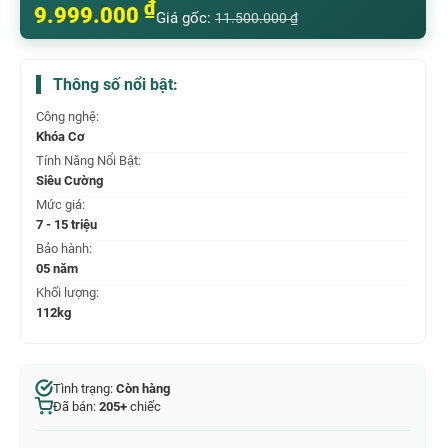
₫
9.999.000
Giá gốc:
11.500.000
₫
Thông số nổi bật:
Công nghệ:
Khóa Cơ
Tính Năng Nổi Bật:
Siêu Cường
Mức giá:
7 - 15 triệu
Bảo hành:
05 năm
Khối lượng:
112kg
Tình trạng:
Còn hàng
Đã bán:
205+
chiếc