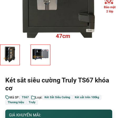
Két sắt siêu cường Truly TS67 khóa
cơ
Mã SP:
Loại:
TS67
Két Sắt Siêu Cường
Két sắt trên 100kg
Thương hiệu
Truly
GIÁ KHUYẾN MÃI: