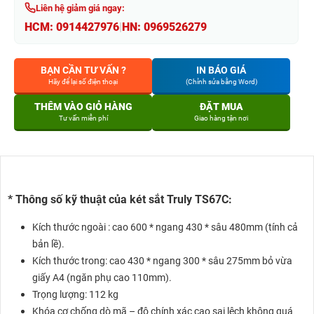
Liên hệ giảm giá ngay:
HCM:
0914427976
|
HN:
0969526279
BẠN CẦN TƯ VẤN ?
IN BÁO GIÁ
Hãy để lại số điện thoại
(Chỉnh sửa bằng Word)
THÊM VÀO GIỎ HÀNG
ĐẶT MUA
Tư vấn miễn phí
Giao hàng tận nơi
* Thông số kỹ thuật của két sắt Truly TS67C:
Kích thước ngoài : cao 600 * ngang 430 * sâu 480mm (tính cả
bản lề).
Kích thước trong: cao 430 * ngang 300 * sâu 275mm bỏ vừa
giấy A4 (ngăn phụ cao 110mm).
Trọng lượng: 112 kg
Khóa cơ chống dò mã – độ chính xác cao sai lệch không quá