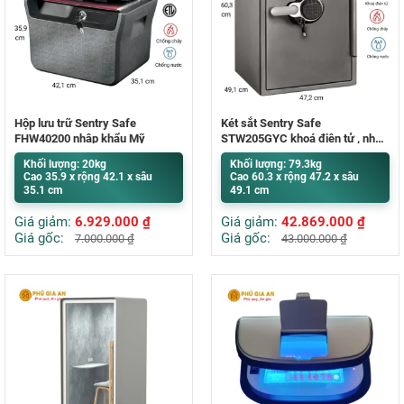
Hộp lưu trữ Sentry Safe
Két sắt Sentry Safe
FHW40200 nhập khẩu Mỹ
STW205GYC khoá điện tử , nhập
khẩu Mỹ
Khối lượng: 20kg
Khối lượng: 79.3kg
Cao 35.9 x rộng 42.1 x sâu
Cao 60.3 x rộng 47.2 x sâu
35.1 cm
49.1 cm
Giá giảm:
6.929.000
₫
Giá giảm:
42.869.000
₫
Giá gốc:
Giá gốc:
7.000.000
₫
43.000.000
₫