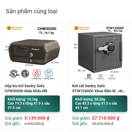
Sản phẩm cùng loại
Hộp lưu trữ Sentry Safe
Két sắt Sentry Safe
CFW30200 nhập khẩu Mỹ
STW123GDC khoá điện tử , nhập
khẩu Mỹ
Khối lượng: 14.1kg
Khối lượng: 58.2kg
Cao 19.3 x rộng 41.9 x sâu
Cao 45.3 x rộng 41.5 x sâu
37.5 cm
49.1 cm
Giá giảm:
5.139.000
₫
Giá giảm:
27.710.000
₫
Giá gốc:
Giá gốc:
6.500.000
₫
28.000.000
₫