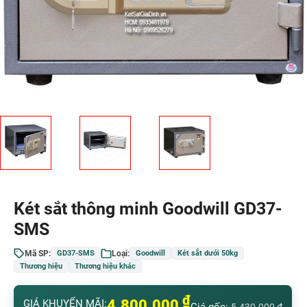
Két sắt thông minh Goodwill GD37-
SMS
Mã SP:
Loại:
GD37-SMS
Goodwill
Két sắt dưới 50kg
Thương hiệu
Thương hiệu khác
₫
4.800.000
GIÁ KHUYẾN MÃI: