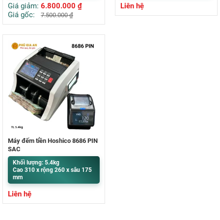
Giá giảm:
6.800.000
₫
Liên hệ
Giá gốc:
7.500.000
₫
Máy đếm tiền Hoshico 8686 PIN
SẠC
Khối lượng: 5.4kg
Cao 310 x rộng 260 x sâu 175
mm
Liên hệ