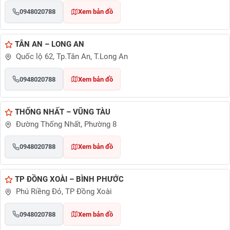
0948020788
Xem bản đồ
TÂN AN – LONG AN
Quốc lộ 62, Tp.Tân An, T.Long An
0948020788
Xem bản đồ
THỐNG NHẤT – VŨNG TÀU
Đường Thống Nhất, Phường 8
0948020788
Xem bản đồ
TP ĐỒNG XOÀI – BÌNH PHƯỚC
Phú Riềng Đỏ, TP Đồng Xoài
0948020788
Xem bản đồ