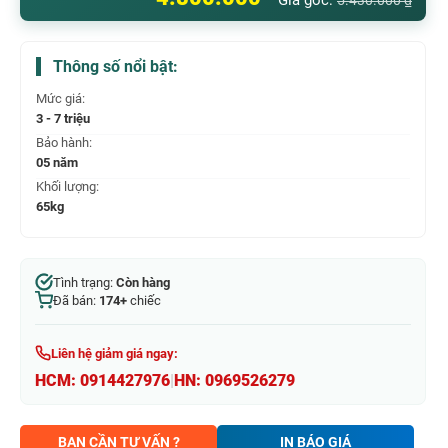
Giá gốc:
5.430.000
₫
Thông số nổi bật:
Mức giá:
3 - 7 triệu
Bảo hành:
05 năm
Khối lượng:
65kg
Tình trạng:
Còn hàng
Đã bán:
174+
chiếc
Liên hệ giảm giá ngay:
HCM:
0914427976
|
HN:
0969526279
BẠN CẦN TƯ VẤN ?
IN BÁO GIÁ