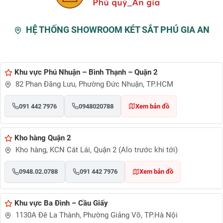
HỆ THỐNG SHOWROOM KÉT SẮT PHÚ GIA AN
Khu vực Phú Nhuận – Bình Thạnh – Quận 2
82 Phan Đăng Lưu, Phường Đức Nhuận, TP.HCM
091 442 7976
0948020788
Xem bản đồ
Kho hàng Quận 2
Kho hàng, KCN Cát Lái, Quận 2 (Alo trước khi tới)
0948.02.0788
091 442 7976
Xem bản đồ
Khu vực Ba Đình – Cầu Giấy
1130A Đê La Thành, Phường Giảng Võ, TP.Hà Nội