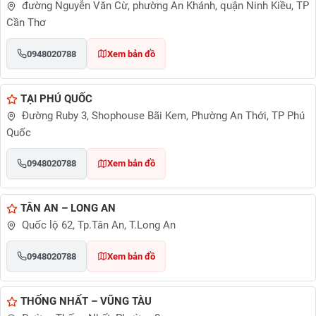
đường Nguyễn Văn Cừ, phường An Khánh, quận Ninh Kiều, TP
Cần Thơ
0948020788
Xem bản đồ
TẠI PHÚ QUỐC
Đường Ruby 3, Shophouse Bãi Kem, Phường An Thới, TP Phú
Quốc
0948020788
Xem bản đồ
TÂN AN – LONG AN
Quốc lộ 62, Tp.Tân An, T.Long An
0948020788
Xem bản đồ
THỐNG NHẤT – VŨNG TÀU