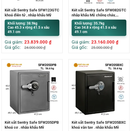
Két sắt Sentry Safe SFW123GTC
Két sắt Sentry Safe SFW082GTC
khoá điện tử , nhập khẩu Mỹ
nhập khẩu Mỹ chống cháy,
chống nước
Khối lượng: 38.9kg
Khối lượng: 35.7kg
Cao 45.3 x rộng 41.5 x sâu
Cao 34.8 x rộng 41.5 x sâu
49.1 cm
49.1 cm
Giá giảm:
23.839.000
₫
Giá giảm:
23.160.000
₫
Giá gốc:
Giá gốc:
24.000.000
₫
25.000.000
₫
Két sắt Sentry Safe SFW205DPB
Két sắt Sentry Safe SFW205BXC
khoá cơ , nhập khẩu Mỹ
khoá vân tay , nhập khẩu Mỹ