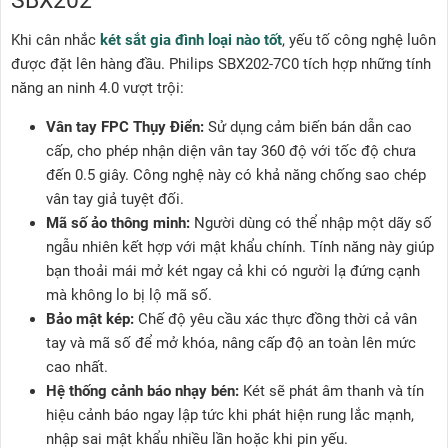
SBX202
Khi cân nhắc
két sắt gia đình loại nào tốt
, yếu tố công nghệ luôn
được đặt lên hàng đầu. Philips SBX202-7C0 tích hợp những tính
năng an ninh 4.0 vượt trội:
Vân tay FPC Thụy Điển:
Sử dụng cảm biến bán dẫn cao
cấp, cho phép nhận diện vân tay 360 độ với tốc độ chưa
đến 0.5 giây. Công nghệ này có khả năng chống sao chép
vân tay giả tuyệt đối.
Mã số ảo thông minh:
Người dùng có thể nhập một dãy số
ngẫu nhiên kết hợp với mật khẩu chính. Tính năng này giúp
bạn thoải mái mở két ngay cả khi có người lạ đứng cạnh
mà không lo bị lộ mã số.
Bảo mật kép:
Chế độ yêu cầu xác thực đồng thời cả vân
tay và mã số để mở khóa, nâng cấp độ an toàn lên mức
cao nhất.
Hệ thống cảnh báo nhạy bén:
Két sẽ phát âm thanh và tín
hiệu cảnh báo ngay lập tức khi phát hiện rung lắc mạnh,
nhập sai mật khẩu nhiều lần hoặc khi pin yếu.