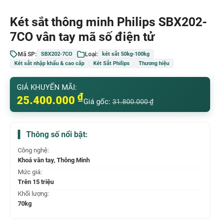
Két sắt thông minh Philips SBX202-
7CO vân tay mã số điện tử
Mã SP:
Loại:
SBX202-7CO
két sắt 50kg-100kg
Két sắt nhập khẩu & cao cấp
Két Sắt Philips
Thương hiệu
GIÁ KHUYẾN MÃI:
₫
25.400.000
Giá gốc:
31.800.000
₫
Thông số nổi bật:
Công nghệ:
Khoá vân tay, Thông Minh
Mức giá:
Trên 15 triệu
Khối lượng:
70kg