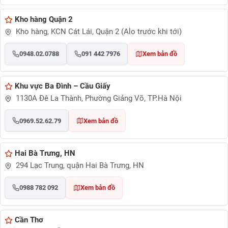
Kho hàng Quận 2
Kho hàng, KCN Cát Lái, Quận 2 (Alo trước khi tới)
0948.02.0788
091 442 7976
Xem bản đồ
Khu vực Ba Đình – Cầu Giấy
1130A Đê La Thành, Phường Giảng Võ, TP.Hà Nội
0969.52.62.79
Xem bản đồ
Hai Bà Trưng, HN
294 Lạc Trung, quận Hai Bà Trưng, HN
0988 782 092
Xem bản đồ
Cần Thơ