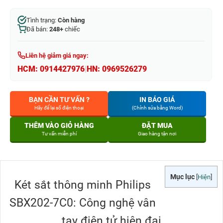
Tình trạng:
Còn hàng
Đã bán:
248+
chiếc
Liên hệ giảm giá ngay:
HCM:
0914427976
|
HN:
0969526279
BẠN CẦN TƯ VẤN ?
IN BÁO GIÁ
Hãy để lại số điện thoại
(Chỉnh sửa bằng Word)
THÊM VÀO GIỎ HÀNG
ĐẶT MUA
Tư vấn miễn phí
Giao hàng tận nơi
Mục lục
[
Hiện
]
Két sắt thông minh Philips
SBX202-7C0: Công nghệ vân
tay điện tử hiện đại