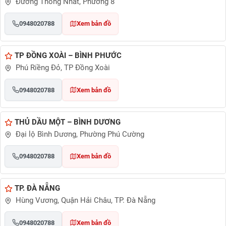
Đường Thống Nhất, Phường 8
0948020788
Xem bản đồ
TP ĐỒNG XOÀI – BÌNH PHƯỚC
Phú Riềng Đỏ, TP Đồng Xoài
0948020788
Xem bản đồ
THỦ DẦU MỘT – BÌNH DƯƠNG
Đại lộ Bình Dương, Phường Phú Cường
0948020788
Xem bản đồ
TP. ĐÀ NẴNG
Hùng Vương, Quận Hải Châu, TP. Đà Nẵng
0948020788
Xem bản đồ