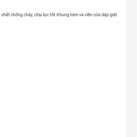
Đà Nẵng
à chất chống cháy, chịu lực tốt.Khung hèm và viền cửa dập giật
0948020788
Xem bản đồ
Thanh Xuân Bắc
C10 Tập thể Thanh Xuân Bắc (mặt
Nguyễn Trãi: gần ngã tư Nguyễn Trãi-
Khuất Duy Tiến)
0969.5262.79
Xem bản đồ
Khu vực Thanh Trì – Ngọc Hồi
Cửa hàng Gas, Két sắt Phú Tài -
Ngã ba Quỳnh Đô - Vĩnh Quỳnh -
Thanh Trì - HN
0969.5262.79
Xem bản đồ