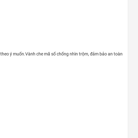
Quận 9
khu Đô Thị Vinhomes Grand Park,
Quận 9
0948020788
Xem bản đồ
ố theo ý muốn.Vành che mã số chống nhìn trộm, đảm bảo an toàn