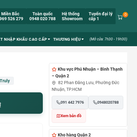
Miền Bắc
Toàn quốc
Hệ thống
Tuyển đại lý
0
969 526 279
0948 020 788
Showroom
cấp 1
ẮT NHẬP KHẨU CAO CẤP
THƯƠNG HIỆU
(Mở cửa: 7h30 - 19h30)
Khu vực Phú Nhuận – Bình Thạnh
– Quận 2
Truly
82 Phan Đăng Lưu, Phường Đức
Nhuận, TP.HCM
091 442 7976
0948020788
₫
Xem bản đồ
Kho hàng Quận 2