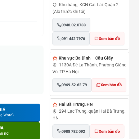
Kho hàng, KCN Cát Lái, Quận 2
(Alo trước khi tới)
0948.02.0788
091 442 7976
Xem bản đồ
Khu vực Ba Đình – Cầu Giấy
1130A Đê La Thành, Phường Giảng
Võ, TP.Hà Nội
0969.52.62.79
Xem bản đồ
Hai Bà Trưng, HN
GIÁ
294 Lạc Trung, quận Hai Bà Trưng,
ng Word)
HN
UA
0988 782 092
Xem bản đồ
ận nơi