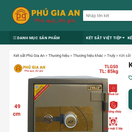
DANH MỤC SẢN PHẨM
KÉT SẮT VIỆT TIỆP
K
Két sắt Phú Gia An
>
Thương hiệu
>
Thương hiệu khác
>
Truly
>
Két sắt
K