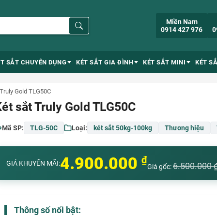
Miền Nam
0914 427 976
0
ÉT SẮT CHUYÊN DỤNG
KÉT SẮT GIA ĐÌNH
KÉT SẮT MINI
KÉT S
 Truly Gold TLG50C
ét sắt Truly Gold TLG50C
Mã SP:
TLG-50C
Loại:
két sắt 50kg-100kg
Thương hiệu
4.900.000
₫
GIÁ KHUYẾN MÃI:
6.500.000
Giá gốc:
Thông số nổi bật: