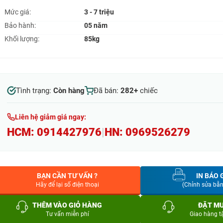
Mức giá:
3 - 7 triệu
Bảo hành:
05 năm
Khối lượng:
85kg
Tình trạng:
Còn hàng
Đã bán:
282+
chiếc
Liên hệ giảm giá ngay:
HCM:
0914427976
|
HN:
0969526279
BẠN CẦN TƯ VẤN ?
IN BÁO 
Hãy để lại số điện thoại
(Chỉnh sửa bằ
THÊM VÀO GIỎ HÀNG
ĐẶT M
Tư vấn miễn phí
Giao hàng t