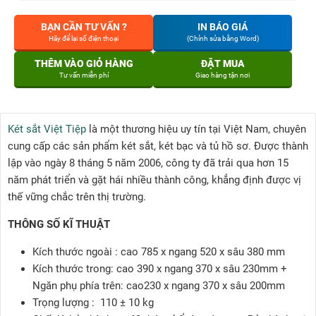
BẠN CẦN TƯ VẤN ?
IN BÁO GIÁ
Hãy để lại số điện thoại
(Chỉnh sửa bằng Word)
THÊM VÀO GIỎ HÀNG
ĐẶT MUA
Tư vấn miễn phí
Giao hàng tận nơi
Két sắt Việt Tiệp
là một thương hiệu uy tín tại Việt Nam, chuyên
cung cấp các sản phẩm két sắt, két bạc và tủ hồ sơ. Được thành
lập vào ngày 8 tháng 5 năm 2006, công ty đã trải qua hơn 15
năm phát triển và gặt hái nhiều thành công, khẳng định được vị
thế vững chắc trên thị trường.
THÔNG SỐ KĨ THUẬT
Kích thước ngoài :
cao 7
85 x ngang 520 x sâu 380
m
m
Kích thước trong:
cao
390 x ngang 370 x sâu 230mm +
Ngăn phụ phía trên: cao230 x ngang 370 x sâu 200mm
Trọng lượng :
110 ± 10 kg