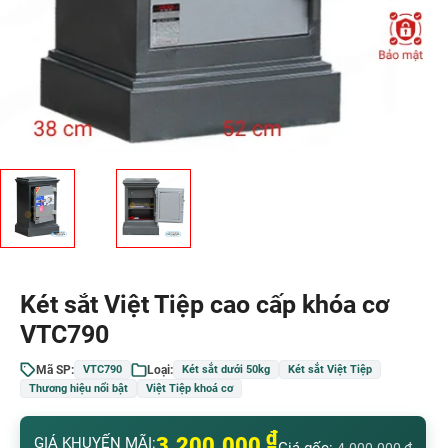
Két sắt Việt Tiệp cao cấp khóa cơ
VTC790
Mã SP:
Loại:
VTC790
Két sắt dưới 50kg
Két sắt Việt Tiệp
Thương hiệu nổi bật
Việt Tiệp khoá cơ
₫
3.200.000
GIÁ KHUYẾN MÃI: