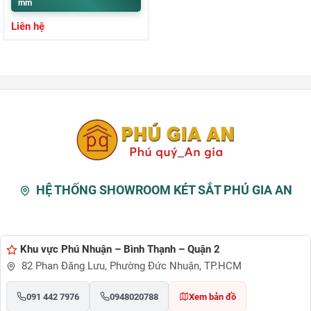
mm
Liên hệ
HỆ THỐNG SHOWROOM KÉT SẮT PHÚ GIA AN
Khu vực Phú Nhuận – Bình Thạnh – Quận 2
82 Phan Đăng Lưu, Phường Đức Nhuận, TP.HCM
091 442 7976
0948020788
Xem bản đồ