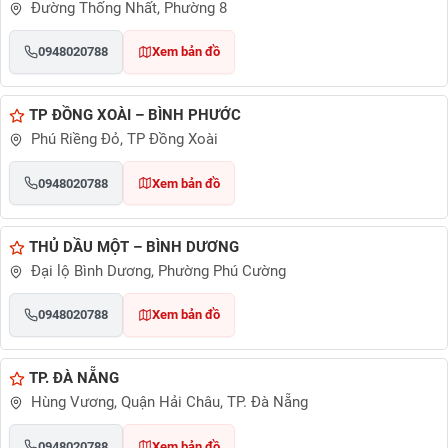
Đường Thống Nhất, Phường 8
0948020788
Xem bản đồ
TP ĐỒNG XOÀI – BÌNH PHƯỚC
Phú Riềng Đỏ, TP Đồng Xoài
0948020788
Xem bản đồ
THỦ DẦU MỘT – BÌNH DƯƠNG
Đại lộ Bình Dương, Phường Phú Cường
0948020788
Xem bản đồ
TP. ĐÀ NẴNG
Hùng Vương, Quận Hải Châu, TP. Đà Nẵng
0948020788
Xem bản đồ