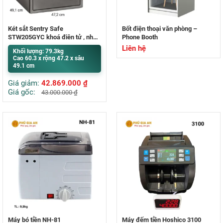
Két sắt Sentry Safe
Bốt điện thoại văn phòng –
STW205GYC khoá điện tử , nhập
Phone Booth
khẩu Mỹ
Liên hệ
Khối lượng: 79.3kg
Cao 60.3 x rộng 47.2 x sâu
49.1 cm
Giá giảm:
42.869.000
₫
Giá gốc:
43.000.000
₫
Máy bó tiền NH-81
Máy đếm tiền Hoshico 3100