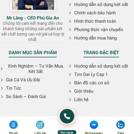
Hướng dẫn sử dụng két sắt
Chính sách bảo hành
Mr Lăng - CEO Phú Gia An
Hình thức thanh toán
Chúng tôi cam kết mang đến cho
khách hàng những sản phẩm két
Phương thức vận chuyển
sắt chất lượng cao với giá cả hợp lý
Hướng dẫn mua hàng
nhất.
DANH MỤC SẢN PHẨM
TRANG ĐẶC BIỆT
Kinh Nghiệm – Tư Vấn Mua
Hướng dẫn sử dụng két sắt
Két Sắt
Tim Dai Ly Cap 1
Giá Cả Và Ưu Đãi
Bản đồ các cơ sở
Tin Tức
Giới thiệu
So Sánh – Đánh Giá
Liên hệ
Gọi ngay
Email
Liên hệ
Messenger
Zalo