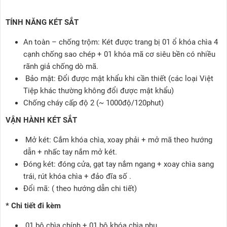
TÍNH NĂNG KÉT SẮT
An toàn – chống trộm: Két được trang bị 01 ổ khóa chìa 4
cạnh chống sao chép + 01 khóa mã cơ siêu bền có nhiều
rãnh giả chống dò mã.
Bảo mật: Đổi được mật khẩu khi cần thiết (các loại Việt
Tiệp khác thường không đổi được mật khẩu)
Chống cháy cấp độ 2 (~ 1000độ/120phut)
VẬN HÀNH KÉT SẮT
Mở két: Cắm khóa chìa, xoay phải + mở mã theo hướng
dẫn + nhấc tay nắm mở két.
Đóng két: đóng cửa, gạt tay nắm ngang + xoay chìa sang
trái, rút khóa chìa + đảo đĩa số .
Đổi mã: ( theo hướng dẫn chi tiết)
* Chi tiết đi kèm
01 bộ chìa chính + 01 bộ khóa chìa phụ.