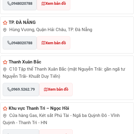
0948020788
Xem bản đồ
TP. ĐÀ NẴNG
Hùng Vương, Quận Hải Châu, TP. Đà Nẵng
0948020788
Xem bản đồ
Thanh Xuân Bắc
C10 Tập thể Thanh Xuân Bắc (mặt Nguyễn Trãi: gần ngã tư
Nguyễn Trãi- Khuất Duy Tiến)
0969.5262.79
Xem bản đồ
Khu vực Thanh Trì – Ngọc Hồi
Cửa hàng Gas, Két sắt Phú Tài - Ngã ba Quỳnh Đô - Vĩnh
Quỳnh - Thanh Trì - HN