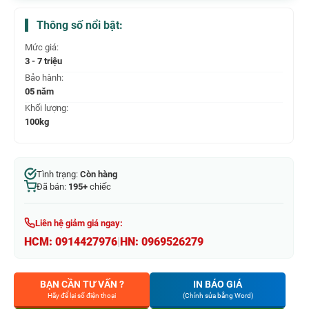
Thông số nổi bật:
Mức giá:
3 - 7 triệu
Bảo hành:
05 năm
Khối lượng:
100kg
Tình trạng:
Còn hàng
Đã bán:
195+
chiếc
Liên hệ giảm giá ngay:
HCM:
0914427976
|
HN:
0969526279
BẠN CẦN TƯ VẤN ?
IN BÁO GIÁ
Hãy để lại số điện thoại
(Chỉnh sửa bằng Word)