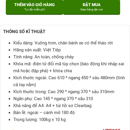
THÊM VÀO GIỎ HÀNG
ĐẶT MUA
Tư vấn miễn phí
Giao hàng tận nơi
THÔNG SỐ KĨ THUẬT
Kiểu dáng: Vuông trơn, chân bánh xe có thể tháo rời
Hãng sản xuất: Việt Tiệp
Tính năng: An toàn, chống cháy
Khóa mã: điện tử đổi mã tùy chọn (báo động khi nhập sai
mã hoặc đập phá) + khóa chìa
Kích thước ngoài: Cao 610 * ngang 450 * sâu 480mm (tính
cả tay nắm)
Kích thước trong: Cao 290 * ngang 370 * sâu 310mm
Ngăn phụ: Cao 145 * ngang 370 * sâu 310
Khả năng để A4: A4 + túi hồ sơ Clearbag
Bản lề: ngoài – cánh mở 180 độ
Trọng lượng: 100kg ± 10 kg