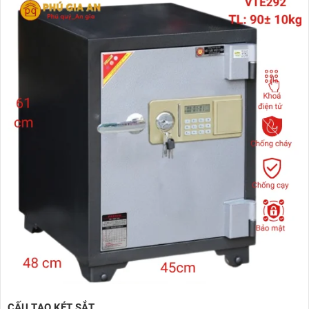
CẤU TẠO KÉT SẮT