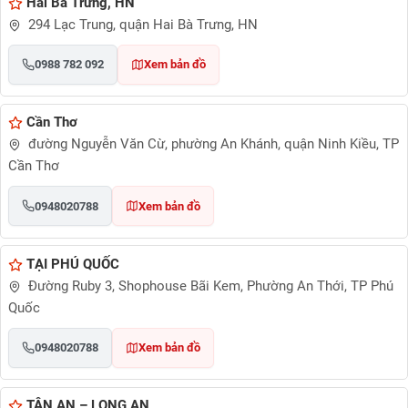
Hai Bà Trưng, HN
294 Lạc Trung, quận Hai Bà Trưng, HN
0988 782 092
Xem bản đồ
Cần Thơ
đường Nguyễn Văn Cừ, phường An Khánh, quận Ninh Kiều, TP
Cần Thơ
0948020788
Xem bản đồ
TẠI PHÚ QUỐC
Đường Ruby 3, Shophouse Bãi Kem, Phường An Thới, TP Phú
Quốc
0948020788
Xem bản đồ
TÂN AN – LONG AN