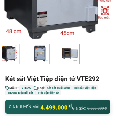
Két sắt Việt Tiệp điện tử VTE292
Mã SP:
Loại:
VTE292
Két sắt dưới 50kg
Két sắt Việt Tiệp
Thương hiệu nổi bật
Việt tiệp điện tử
₫
4.499.000
GIÁ KHUYẾN MÃI:
Giá gốc:
6.500.000
₫