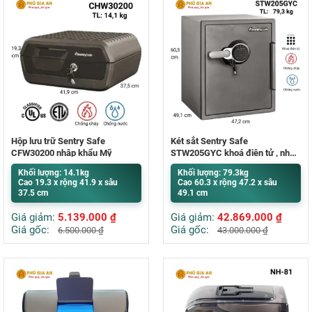
Hộp lưu trữ Sentry Safe
Két sắt Sentry Safe
CFW30200 nhập khẩu Mỹ
STW205GYC khoá điện tử , nhập
khẩu Mỹ
Khối lượng: 14.1kg
Khối lượng: 79.3kg
Cao 19.3 x rộng 41.9 x sâu
Cao 60.3 x rộng 47.2 x sâu
37.5 cm
49.1 cm
Giá giảm:
5.139.000
₫
Giá giảm:
42.869.000
₫
Giá gốc:
Giá gốc:
6.500.000
₫
43.000.000
₫