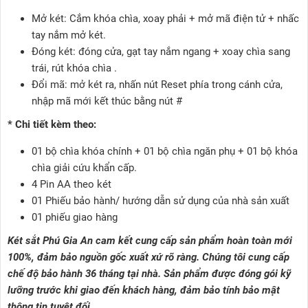
Mở két: Cắm khóa chìa, xoay phải + mở mã điện tử + nhấc
tay nắm mở két.
Đóng két: đóng cửa, gạt tay nắm ngang + xoay chìa sang
trái, rút khóa chìa .
Đổi mã: mở két ra, nhấn nút Reset phía trong cánh cửa,
nhập mã mới kết thúc bằng nút #
* Chi tiết kèm theo:
01 bộ chìa khóa chính + 01 bộ chìa ngăn phụ + 01 bộ khóa
chìa giải cứu khẩn cấp.
4 Pin AA theo két
01 Phiếu bảo hành/ hướng dẫn sử dụng của nhà sản xuất
01 phiếu giao hàng
Két sắt Phú Gia An cam kết cung cấp sản phẩm hoàn toàn mới
100%, đảm bảo nguồn gốc xuất xứ rõ ràng. Chúng tôi cung cấp
chế độ bảo hành 36 tháng tại nhà. Sản phẩm được đóng gói kỹ
lưỡng trước khi giao đến khách hàng, đảm bảo tính bảo mật
thông tin tuyệt đối.