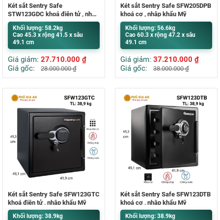
Két sắt Sentry Safe
Két sắt Sentry Safe SFW205DPB
STW123GDC khoá điện tử , nhập
khoá cơ , nhập khẩu Mỹ
khẩu Mỹ
Khối lượng: 58.2kg
Khối lượng: 56.6kg
Cao 45.3 x rộng 41.5 x sâu
Cao 60.3 x rộng 47.2 x sâu
49.1 cm
49.1 cm
Giá giảm:
27.710.000
₫
Giá giảm:
37.210.000
₫
Giá gốc:
Giá gốc:
28.000.000
₫
38.000.000
₫
Két sắt Sentry Safe SFW123GTC
Két sắt Sentry Safe SFW123DTB
khoá điện tử , nhập khẩu Mỹ
khoá cơ , nhập khẩu Mỹ
Khối lượng: 38.9kg
Khối lượng: 38.9kg