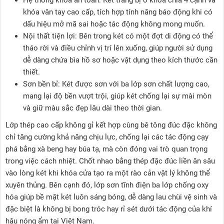
Hệ thống khóa an toàn: Két trang bị ổ khóa chìa 4 cạnh và
khóa vân tay cao cấp, tích hợp tính năng báo động khi có
dấu hiệu mở mã sai hoặc tác động không mong muốn.
Nội thất tiện lợi: Bên trong két có một đợt di động có thể
tháo rời và điều chỉnh vị trí lên xuống, giúp người sử dụng
dễ dàng chứa bìa hồ sơ hoặc vật dụng theo kích thước cần
thiết.
Sơn bền bỉ: Két được sơn với ba lớp sơn chất lượng cao,
mang lại độ bền vượt trội, giúp két chống lại sự mài mòn
và giữ màu sắc đẹp lâu dài theo thời gian.
Lớp thép cao cấp không gỉ kết hợp cùng bê tông đúc đặc không
chỉ tăng cường khả năng chịu lực, chống lại các tác động cạy
phá bằng xà beng hay búa tạ, mà còn đóng vai trò quan trọng
trong việc cách nhiệt. Chốt nhao bằng thép đặc đúc liền ăn sâu
vào lòng két khi khóa cửa tạo ra một rào cản vật lý không thể
xuyên thủng. Bên cạnh đó, lớp sơn tĩnh điện ba lớp chống oxy
hóa giúp bề mặt két luôn sáng bóng, dễ dàng lau chùi vệ sinh và
đặc biệt là không bị bong tróc hay rỉ sét dưới tác động của khí
hậu nóng ẩm tại Việt Nam.