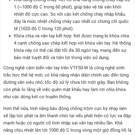
1 (~1000 độ C trong 60 phút), giúp bảo vệ tài sản khỏi
nhiệt độ cực cao. So với các két chống cháy nhập khẩu,
đây là mức nhiệt chống cháy cao nhất có chứng chỉ quốc
tế (1020 độ C trong 120 phút).
Khóa chìa và vân tay kết hợp: Két được trang bị khóa chìa
4 cạnh chống sao chép kết hợp với khóa vân tay. Hệ thống
khóa này có thể cài đặt tối đa 30 ngón tay, mang đến sự
bảo mật tuyệt đối và tiện lợi trong việc sử dụng.
Công nghệ cảm biến vân tay trên VTF50-W là công nghệ sinh
trắc học thế hệ mới, có khả năng nhận diện chính xác đến từng
đường vân siêu nhỏ, tốc độ xử lý chưa tới một giây. Bạn không
còn phải lo lắng về việc quên mật khẩu hay làm rơi chìa khóa
như các dòng két cơ truyền thống.
Hơn thế nữa, tính năng báo động chống trộm cực kỳ nhạy bén
sẽ lập tức phát ra âm thanh chói tai nếu phát hiện có lực va đập
mạnh hoặc có người cố tình nhập sai vân tay nhiều lần. Khả
năng chịu nhiệt lên tới 1000 độ C trong vòng một giờ đồng hồ là