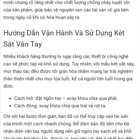
minh chứng rõ ràng nhất cho chất lượng chống cháy tuyệt vời
của sản phẩm, giúp bảo vệ nguyên vẹn các tài sản vô giá bên
trong ngay cả khi có hỏa hoạn xảy ra.
Hướng Dẫn Vận Hành Và Sử Dụng Két
Sắt Vân Tay
Nhiều khách hàng thường lo ngại rằng các thiết bị công nghệ
cao sẽ phức tạp và khó sử dụng. Tuy nhiên, với mẫu két sắt này,
mọi thao tác đều được tối giản hóa nhằm mang lại trải nghiệm
thân thiện nhất cho mọi lứa tuổi, kể cả người lớn tuổi trong gia
đình.
Cách mở: đặt ngón tay – xoay khóa chìa qua phải.
Cách đóng: xoay khóa chìa qua trái và rút ra.
Chỉ với hai bước đơn giản, bạn đã có thể truy cập vào tài sản
của mình một cách nhanh chóng. Để đảm bảo độ bền cho bộ
nhận diện vân tay, người dùng nên giữ ngón tay sạch sẽ và khô
ráo trước khi thao tác. Ngoài ra, bạn nên cài đặt ít nhất hai đến