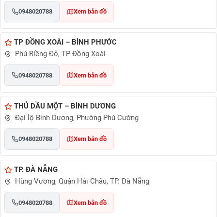
0948020788
Xem bản đồ
TP ĐỒNG XOÀI – BÌNH PHƯỚC
Phú Riềng Đỏ, TP Đồng Xoài
0948020788
Xem bản đồ
THỦ DẦU MỘT – BÌNH DƯƠNG
Đại lộ Bình Dương, Phường Phú Cường
0948020788
Xem bản đồ
TP. ĐÀ NẴNG
Hùng Vương, Quận Hải Châu, TP. Đà Nẵng
0948020788
Xem bản đồ