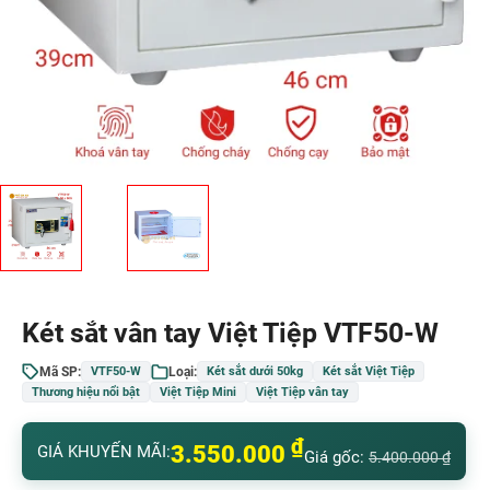
Két sắt vân tay Việt Tiệp VTF50-W
Mã SP:
Loại:
VTF50-W
Két sắt dưới 50kg
Két sắt Việt Tiệp
Thương hiệu nổi bật
Việt Tiệp Mini
Việt Tiệp vân tay
₫
3.550.000
GIÁ KHUYẾN MÃI:
Giá gốc:
5.400.000
₫