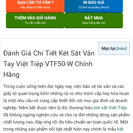
BẠN CẦN TƯ VẤN ?
IN BÁO GIÁ
Hãy để lại số điện thoại
(Chỉnh sửa bằng Word)
THÊM VÀO GIỎ HÀNG
ĐẶT MUA
Tư vấn miễn phí
Giao hàng tận nơi
Mục lục
[
Hiện
]
Đánh Giá Chi Tiết Két Sắt Vân
Tay Việt Tiệp VTF50-W Chính
Hãng
Trong cuộc sống hiện đại ngày nay, việc bảo vệ tài sản và các
giấy tờ quan trọng khỏi những rủi ro như trộm cắp hay hỏa hoạn
là một nhu cầu vô cùng cấp thiết đối với mọi gia đình và doanh
nghiệp. Nắm bắt được tâm lý đó, thương hiệu
két sắt Việt Tiệp
đã không ngừng nghiên cứu và cho ra đời những dòng sản phẩm
chất lượng cao, đáp ứng tối đa tiêu chuẩn an toàn quốc tế. Một
trong những sản phẩm nổi bật nhất hiện nay chính là mẫu
két