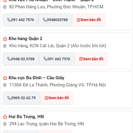
82 Phan Đăng Lưu, Phường Đức Nhuận, TP.HCM
091 442 7976
0948020788
Xem bản đồ
Kho hàng Quận 2
Kho hàng, KCN Cát Lái, Quận 2 (Alo trước khi tới)
0948.02.0788
091 442 7976
Xem bản đồ
Khu vực Ba Đình – Cầu Giấy
1130A Đê La Thành, Phường Giảng Võ, TP.Hà Nội
0969.52.62.79
Xem bản đồ
Hai Bà Trưng, HN
294 Lạc Trung, quận Hai Bà Trưng, HN