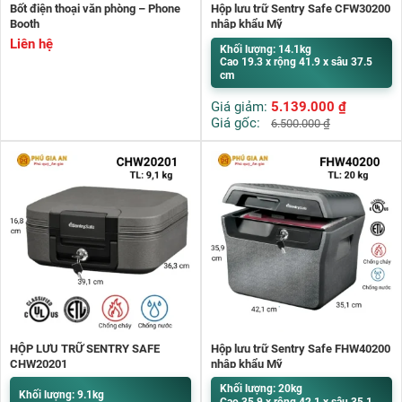
Bốt điện thoại văn phòng – Phone
Hộp lưu trữ Sentry Safe CFW30200
Booth
nhập khẩu Mỹ
Liên hệ
Khối lượng: 14.1kg
Cao 19.3 x rộng 41.9 x sâu 37.5
cm
Giá giảm:
5.139.000
₫
Giá gốc:
6.500.000
₫
HỘP LƯU TRỮ SENTRY SAFE
Hộp lưu trữ Sentry Safe FHW40200
CHW20201
nhập khẩu Mỹ
Khối lượng: 20kg
Khối lượng: 9.1kg
Cao 35.9 x rộng 42.1 x sâu 35.1