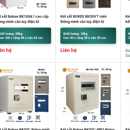
t sắt Bokee BK100A1 cao cấp
Két sắt BOKEE BK30VT mini
Ké
ông minh vân tay điện tử
thông minh vân tay điện tử
kế
hối lượng: 85kg
Khối lượng: 18kg
K
ao 100 x rộng 46 x sâu 54 cm
Cao 30 x rộng 38 x sâu 30 cm
C
ên hệ
Liên hệ
Gi
Gi
t sắt Bokee BK50C thông minh
Két sắt Bokee BK50C-PRO thông
Ké