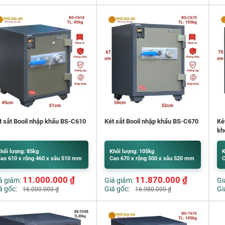
t sắt Booil nhập khẩu BS-C610
Két sắt Booil nhập khẩu BS-C670
Ké
kh
hối lượng: 85kg
Khối lượng: 105kg
K
ao 610 x rộng 460 x sâu 510 mm
Cao 670 x rộng 500 x sâu 520 mm
C
11.000.000
₫
11.870.000
₫
á giảm:
Giá giảm:
Gi
á gốc:
Giá gốc:
Gi
16.000.000
₫
16.980.000
₫