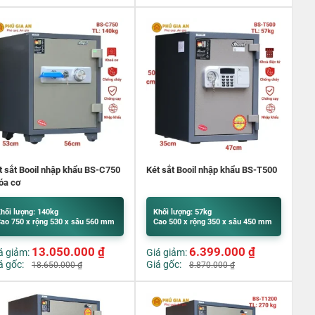
t sắt Booil nhập khẩu BS-C750
Két sắt Booil nhập khẩu BS-T500
óa cơ
hối lượng: 140kg
Khối lượng: 57kg
ao 750 x rộng 530 x sâu 560 mm
Cao 500 x rộng 350 x sâu 450 mm
13.050.000
₫
6.399.000
₫
á giảm:
Giá giảm:
á gốc:
Giá gốc:
18.650.000
₫
8.870.000
₫