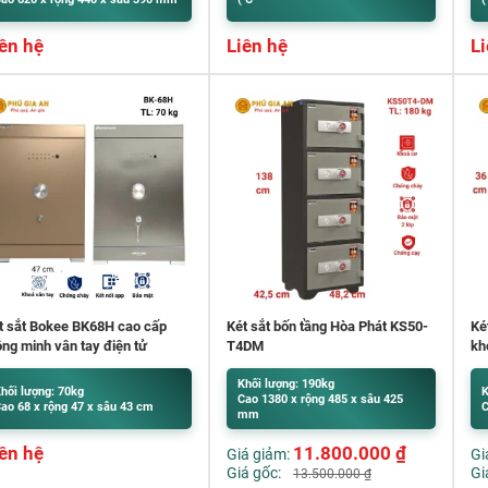
ên hệ
Liên hệ
Li
t sắt Bokee BK68H cao cấp
Két sắt bốn tầng Hòa Phát KS50-
Ké
ông minh vân tay điện tử
T4DM
kh
Khối lượng: 190kg
hối lượng: 70kg
K
Cao 1380 x rộng 485 x sâu 425
ao 68 x rộng 47 x sâu 43 cm
C
mm
ên hệ
11.800.000
₫
Giá giảm:
Gi
Giá gốc:
Gi
13.500.000
₫