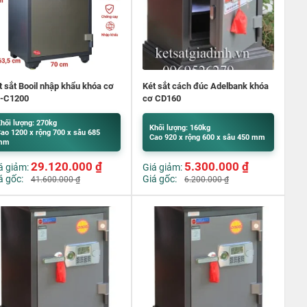
t sắt Booil nhập khẩu khóa cơ
Két sắt cách đúc Adelbank khóa
-C1200
cơ CD160
hối lượng: 270kg
Khối lượng: 160kg
ao 1200 x rộng 700 x sâu 685
Cao 920 x rộng 600 x sâu 450 mm
mm
29.120.000
₫
5.300.000
₫
á giảm:
Giá giảm:
á gốc:
Giá gốc:
41.600.000
₫
6.200.000
₫