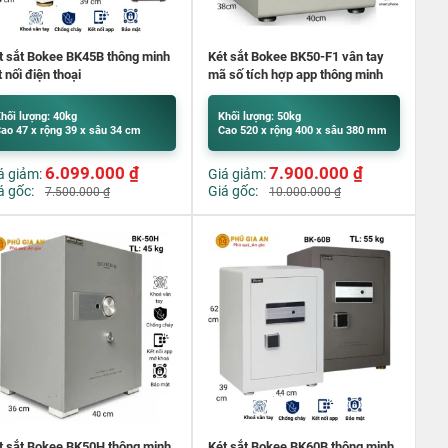
t sắt Bokee BK45B thông minh
Két sắt Bokee BK50-F1 vân tay
t nối điện thoại
mã số tích hợp app thông minh
hối lượng: 40kg
Khối lượng: 50kg
ao 47 x rộng 39 x sâu 34 cm
Cao 520 x rộng 400 x sâu 380 mm
6.099.000
₫
7.900.000
₫
á giảm:
Giá giảm:
á gốc:
Giá gốc:
7.500.000
₫
10.000.000
₫
t sắt Bokee BK50H thông minh
Két sắt Bokee BK60B thông minh