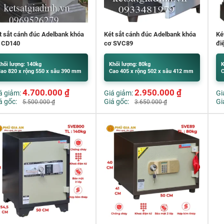
t sắt cánh đúc Adelbank khóa
Két sắt cánh đúc Adelbank khóa
Ké
 CD140
cơ SVC89
đi
hối lượng: 140kg
Khối lượng: 80kg
K
ao 820 x rộng 550 x sâu 390 mm
Cao 405 x rộng 502 x sâu 412 mm
C
4.700.000
₫
2.950.000
₫
á giảm:
Giá giảm:
Gi
á gốc:
Giá gốc:
Gi
5.500.000
₫
3.650.000
₫