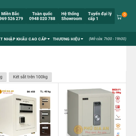
Miền Bắc
Toàn quốc
Hệ thống
Tuyển đại lý
0
969 526 279
0948 020 788
Showroom
cấp 1
ẮT NHẬP KHẨU CAO CẤP
THƯƠNG HIỆU
(Mở cửa: 7h30 - 19h30)
kg
Két sắt trên 100kg