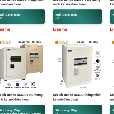
t nối điện thoại
minh kết nối điện thoại
kế
hối lượng: 45kg
Khối lượng: 45kg
K
 C
( C
(
ên hệ
Liên hệ
Li
 sắt Bokee BK60B PRO thông
Két sắt Bokee BK60C thông minh
Ké
nh kết nối điện thoại
kết nối điện thoại
mi
hối lượng: 55kg
Khối lượng: 60kg
K
ao 620 x rộng 440 x sâu 390 mm
( C
(