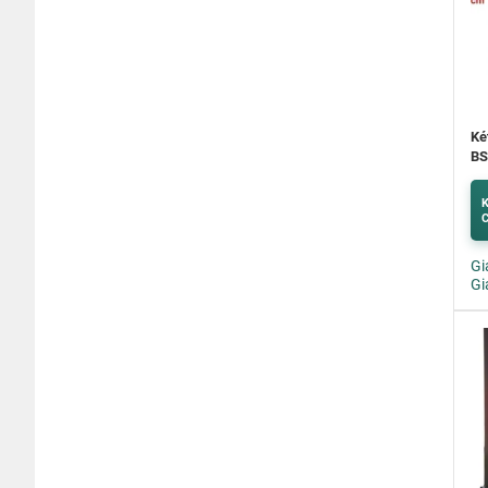
Ké
BS
K
C
Gi
Gi