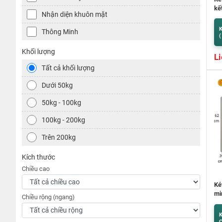
kế
Nhận diện khuôn mặt
K
Thông Minh
(
Khối lượng
Li
Tất cả khối lượng
Dưới 50kg
50kg - 100kg
100kg - 200kg
Trên 200kg
Kích thước
Chiều cao
Két
mi
Chiều rộng (ngang)
K
C