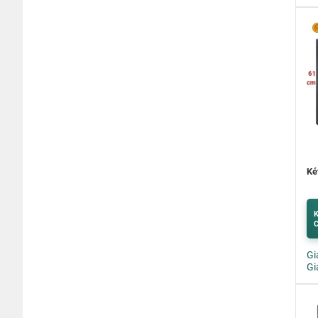
Ké
K
C
Gi
Gi