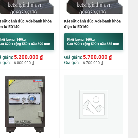
t sắt cánh đúc Adelbank khóa
Két sắt cánh đúc Adelbank khóa
ện tử ED140
điện tử ED160
hối lượng: 140kg
Khối lượng: 160kg
ao 820 x rộng 550 x sâu 390 mm
Cao 920 x rộng 590 x sâu 385 mm
5.200.000
₫
5.700.000
₫
á giảm:
Giá giảm:
á gốc:
Giá gốc:
6.000.000
₫
6.700.000
₫