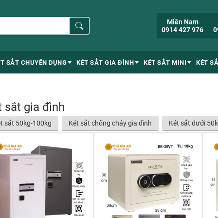
Miền Nam
0914 427 976
0
ÉT SẮT CHUYÊN DỤNG
KÉT SẮT GIA ĐÌNH
KÉT SẮT MINI
KÉT S
 sắt gia đình
t sắt 50kg-100kg
Két sắt chống cháy gia đình
Két sắt dưới 50