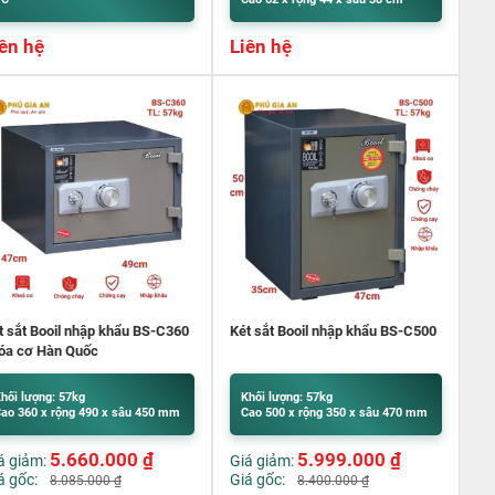
ên hệ
Liên hệ
t sắt Booil nhập khẩu BS-C360
Két sắt Booil nhập khẩu BS-C500
óa cơ Hàn Quốc
hối lượng: 57kg
Khối lượng: 57kg
ao 360 x rộng 490 x sâu 450 mm
Cao 500 x rộng 350 x sâu 470 mm
5.660.000
₫
5.999.000
₫
á giảm:
Giá giảm:
á gốc:
Giá gốc:
8.085.000
₫
8.400.000
₫