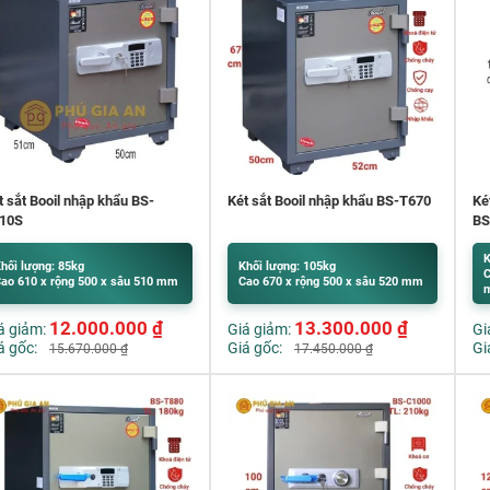
t sắt Booil nhập khẩu BS-
Két sắt Booil nhập khẩu BS-T670
Ké
10S
BS
K
hối lượng: 85kg
Khối lượng: 105kg
C
ao 610 x rộng 500 x sâu 510 mm
Cao 670 x rộng 500 x sâu 520 mm
12.000.000
₫
13.300.000
₫
á giảm:
Giá giảm:
Gi
á gốc:
Giá gốc:
Gi
15.670.000
₫
17.450.000
₫