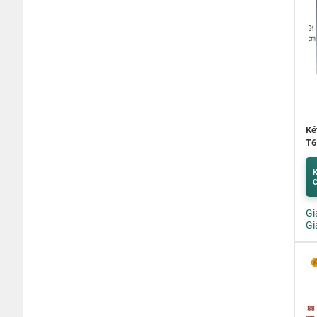
Ké
T6
K
C
Gi
Gi