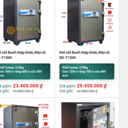
t sắt Booil nhập khẩu điện tử
Két sắt Booil nhập khẩu điện tử
-T1000
BS-T1200
hối lượng: 210kg
Khối lượng: 270kg
ao 1000 x rộng 600 x sâu 585
Cao 1200 x rộng 700 x sâu 685
mm
mm
23.400.000
₫
29.450.000
₫
á giảm:
Giá giảm:
á gốc:
Giá gốc:
33.450.000
₫
42.080.000
₫