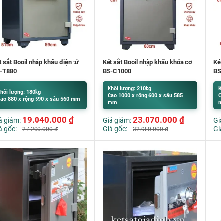
t sắt Booil nhập khẩu điện tử
Két sắt Booil nhập khẩu khóa cơ
Ké
-T880
BS-C1000
BS
Khối lượng: 210kg
K
hối lượng: 180kg
Cao 1000 x rộng 600 x sâu 585
C
ao 880 x rộng 590 x sâu 560 mm
mm
19.040.000
₫
23.070.000
₫
á giảm:
Giá giảm:
Gi
á gốc:
Giá gốc:
Gi
27.200.000
₫
32.980.000
₫