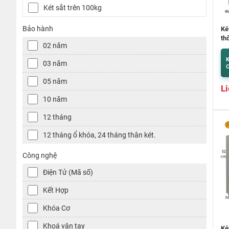
Két sắt trên 100kg
Bảo hành
Ké
th
02 năm
K
03 năm
C
05 năm
Li
10 năm
12 tháng
12 tháng ổ khóa, 24 tháng thân két.
Công nghệ
Điện Tử (Mã số)
Kết Hợp
Khóa Cơ
Khoá vân tay
Ké