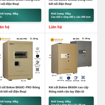
t nối điện thoại
kết nối điện thoại
hối lượng: 48kg
Khối lượng: 55kg
 C
Cao 620 x rộng 440 x sâu 390 mm
ên hệ
Liên hệ
t sắt Bokee BK60C-PRO thông
Két sắt Bokee BK60H cao cấp
nh kết nối điện thoại
thông minh vân tay điện tử
hối lượng: 60kg
Khối lượng: 60kg
 C
Cao 62 x rộng 44 x sâu 38 cm