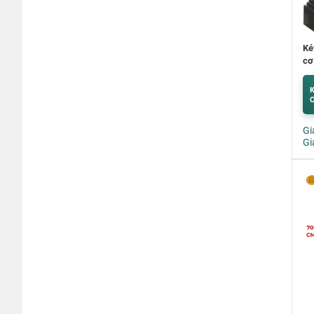
Ké
cơ
K
C
Gi
Gi