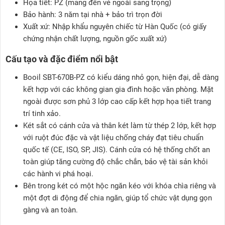
Họa tiết: PZ (mang đến vẻ ngoài sang trọng)
Bảo hành: 3 năm tại nhà + bảo trì trọn đời
Xuất xứ: Nhập khẩu nguyên chiếc từ Hàn Quốc (có giấy
chứng nhận chất lượng, nguồn gốc xuất xứ)
Cấu tạo và đặc điểm nổi bật
Booil SBT-670B-PZ có kiểu dáng nhỏ gọn, hiện đại, dễ dàng
kết hợp với các không gian gia đình hoặc văn phòng. Mặt
ngoài được sơn phủ 3 lớp cao cấp kết hợp họa tiết trang
trí tinh xảo.
Két sắt có cánh cửa và thân két làm từ thép 2 lớp, kết hợp
với ruột đúc đặc và vật liệu chống cháy đạt tiêu chuẩn
quốc tế (CE, ISO, SP, JIS). Cánh cửa có hệ thống chốt an
toàn giúp tăng cường độ chắc chắn, bảo vệ tài sản khỏi
các hành vi phá hoại.
Bên trong két có một hộc ngăn kéo với khóa chìa riêng và
một đợt di động để chia ngăn, giúp tổ chức vật dụng gọn
gàng và an toàn.