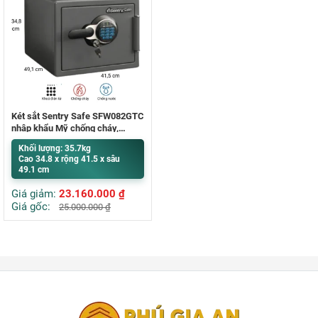
Két sắt Sentry Safe SFW082GTC
nhập khẩu Mỹ chống cháy,
chống nước
Khối lượng: 35.7kg
Cao 34.8 x rộng 41.5 x sâu
49.1 cm
Giá giảm:
23.160.000
₫
Giá gốc:
25.000.000
₫