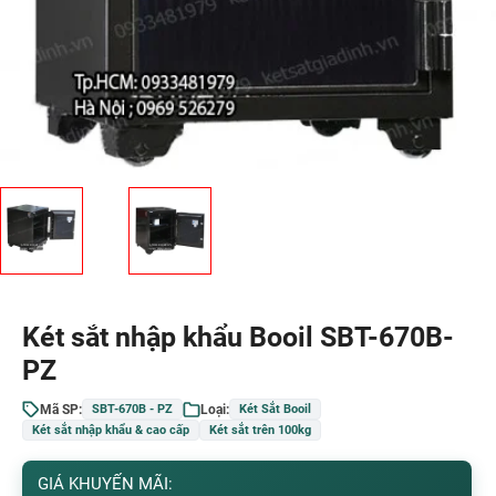
Két sắt nhập khẩu Booil SBT-670B-
PZ
Mã SP:
Loại:
SBT-670B - PZ
Két Sắt Booil
Két sắt nhập khẩu & cao cấp
Két sắt trên 100kg
GIÁ KHUYẾN MÃI: