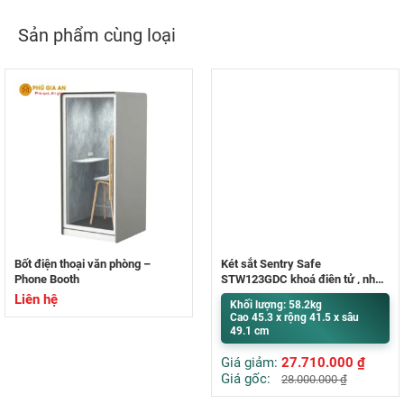
Sản phẩm cùng loại
Bốt điện thoại văn phòng –
Két sắt Sentry Safe
Phone Booth
STW123GDC khoá điện tử , nhập
khẩu Mỹ
Liên hệ
Khối lượng: 58.2kg
Cao 45.3 x rộng 41.5 x sâu
49.1 cm
Giá giảm:
27.710.000
₫
Giá gốc:
28.000.000
₫