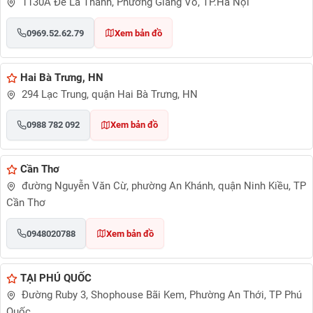
1130A Đê La Thành, Phường Giảng Võ, TP.Hà Nội
0969.52.62.79
Xem bản đồ
Hai Bà Trưng, HN
294 Lạc Trung, quận Hai Bà Trưng, HN
0988 782 092
Xem bản đồ
Cần Thơ
đường Nguyễn Văn Cừ, phường An Khánh, quận Ninh Kiều, TP
Cần Thơ
0948020788
Xem bản đồ
TẠI PHÚ QUỐC
Đường Ruby 3, Shophouse Bãi Kem, Phường An Thới, TP Phú
Quốc