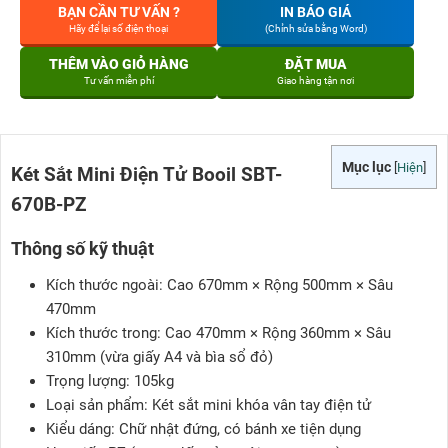
BẠN CẦN TƯ VẤN ?
IN BÁO GIÁ
Hãy để lại số điện thoại
(Chỉnh sửa bằng Word)
THÊM VÀO GIỎ HÀNG
ĐẶT MUA
Tư vấn miễn phí
Giao hàng tận nơi
Mục lục
[
Hiện
]
Két Sắt Mini Điện Tử Booil SBT-
670B-PZ
Thông số kỹ thuật
Kích thước ngoài: Cao 670mm × Rộng 500mm × Sâu
470mm
Kích thước trong: Cao 470mm × Rộng 360mm × Sâu
310mm (vừa giấy A4 và bìa sổ đỏ)
Trọng lượng: 105kg
Loại sản phẩm: Két sắt mini khóa vân tay điện tử
Kiểu dáng: Chữ nhật đứng, có bánh xe tiện dụng