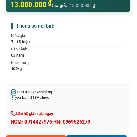
₫
13.000.000
Giá gốc:
15.000.000
₫
Thông số nổi bật:
Mức giá:
7 - 15 triệu
Bảo hành:
03 năm
Khối lượng:
105kg
Tình trạng:
Còn hàng
Đã bán:
218+
chiếc
Liên hệ giảm giá ngay:
HCM:
0914427976
|
HN:
0969526279